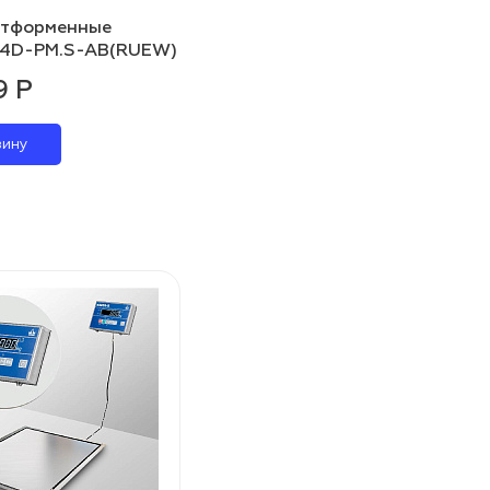
атформенные
 4D-PM.S-AB(RUEW)
9 Р
зину