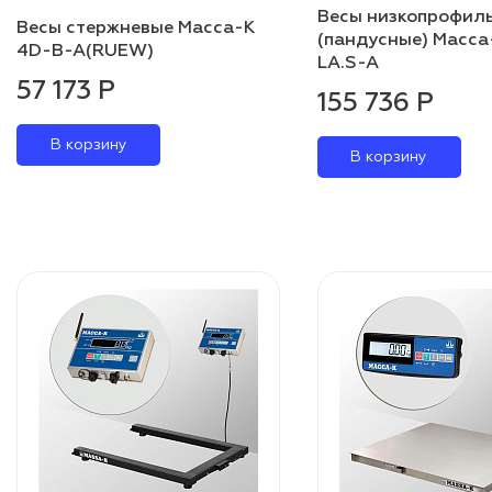
Весы низкопрофил
Весы стержневые Масса-К
(пандусные) Масса
4D-B-A(RUEW)
LA.S-A
57 173 Р
155 736 Р
В корзину
В корзину