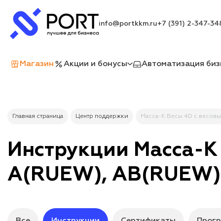
info@portkkm.ru
+7 (391) 2-347-34
Магазин
Акции и бонусы
Автоматизация биз
Главная страница
Центр поддержки
Масса-К Весы 4D с весов
Инструкции Масса-К
A(RUEW), AB(RUEW)
Все
Инструкции
Сертификаты
Прогр