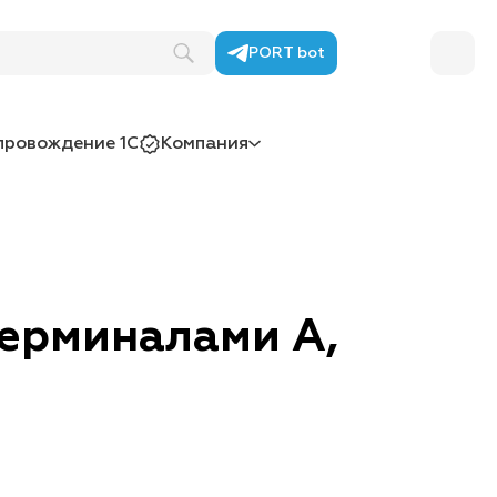
PORT bot
провождение 1С
Компания
терминалами A,