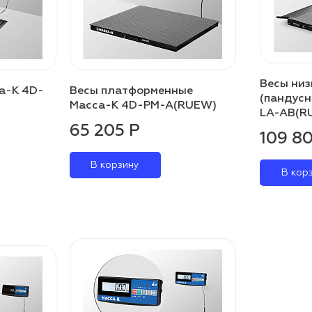
Весы ни
а-К 4D-
Весы платформенные
(пандусн
Масса-К 4D-PM-A(RUEW)
LA-AB(R
65 205 Р
109 8
В корзину
В кор