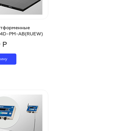
атформенные
 4D-PM-AB(RUEW)
 Р
зину