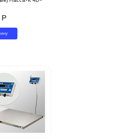
ые) Масса-К 4D-
 Р
зину