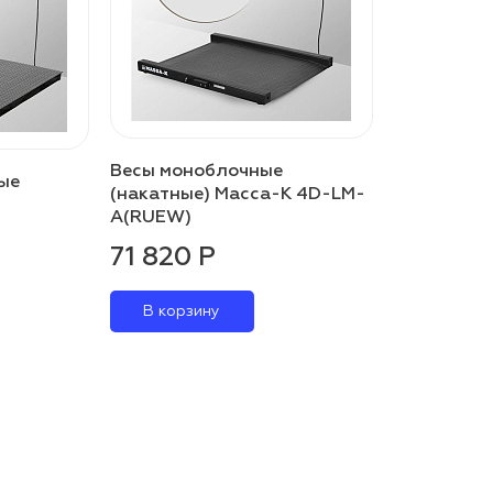
Весы моноблочные
ые
(накатные) Масса-К 4D-LM-
A(RUEW)
71 820 Р
В корзину