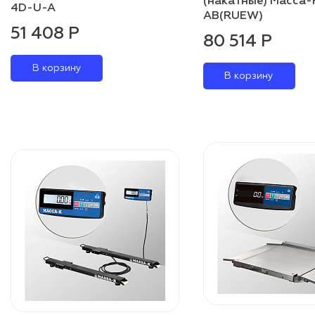
(накатные) Масса-
4D-U-A
AB(RUEW)
51 408 Р
80 514 Р
В корзину
В корзину