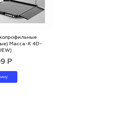
зкопрофильные
ые) Масса-К 4D-
UEW)
09 Р
зину