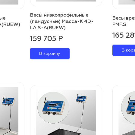
Весы низкопрофильные
ые
Весы вре
(пандусные) Масса-К 4D-
A(RUEW)
PMF.S
LA.S-A(RUEW)
165 28
159 705 Р
В кор
В корзину