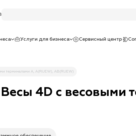
Поиск по услугам и товарам
8
неса
Услуги для бизнеса
Сервисный центр
Со
ыми терминалами A, A(RUEW), AB(RUEW)
 Весы 4D с весовыми 
аммное обеспечение