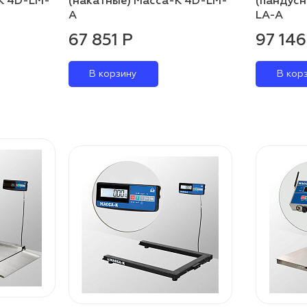
К 4D-LM-
(накатные) Масса-К 4D-LM-
(пандусн
A
LA-A
67 851 Р
97 146
В корзину
В кор