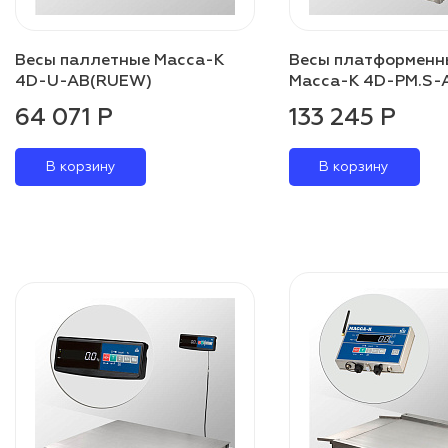
Весы паллетные Масса-К
Весы платформенн
4D-U-AB(RUEW)
Масса-К 4D-PM.S-
64 071 Р
133 245 Р
В корзину
В корзину