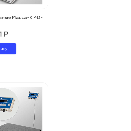
зные Масса-К 4D-
1 Р
зину