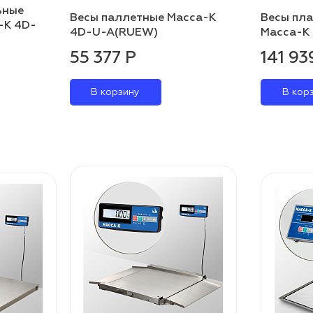
ьные
Весы паллетные Масса-К
Весы пл
-К 4D-
4D-U-A(RUEW)
Масса-К
55 377 Р
141 93
В корзину
В кор