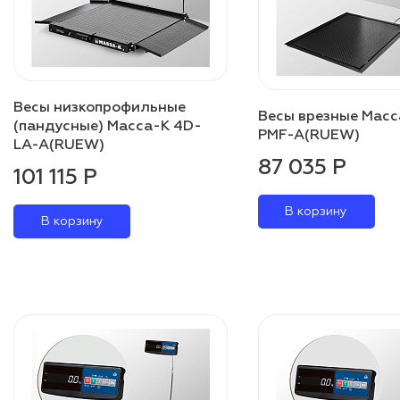
Весы низкопрофильные
Весы врезные Масс
(пандусные) Масса-К 4D-
PMF-A(RUEW)
LA-A(RUEW)
87 035 Р
101 115 Р
В корзину
В корзину