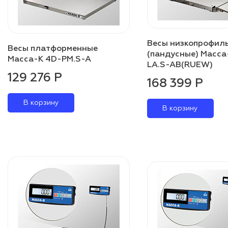
Весы низкопрофил
Весы платформенные
(пандусные) Масса
Масса-К 4D-PM.S-A
LA.S-AB(RUEW)
129 276 Р
168 399 Р
В корзину
В корзину