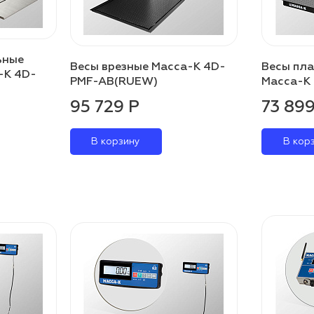
ьные
Весы врезные Масса-К 4D-
Весы пл
-К 4D-
PMF-AB(RUEW)
Масса-К
95 729 Р
73 899
В корзину
В кор