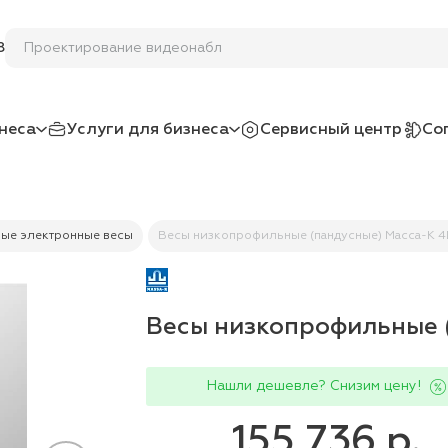
Проектирование в
8
неса
Услуги для бизнеса
Сервисный центр
Со
ые электронные весы
Весы низкопрофильные (пандусные) Масса-К 4
Весы низкопрофильные 
Нашли дешевле? Снизим цену!
155 736 р.