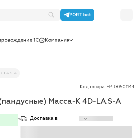
PORT bot
провождение 1С
Компания
D-LA.S-A
Код товара:
ЕР-00501144
(пандусные) Масса-К 4D-LA.S-A
Доставка в