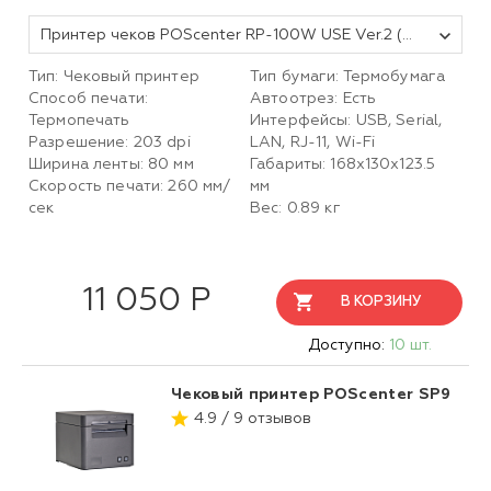
Принтер чеков POScenter RP-100W USE Ver.2 (80мм, 260 мм/сек, автоотрез, RS232+USB+LAN+wifi, alarm) черный
Тип: Чековый принтер
Тип бумаги: Термобумага
Способ печати:
Автоотрез: Есть
Термопечать
Интерфейсы: USB, Serial,
Разрешение: 203 dpi
LAN, RJ-11, Wi-Fi
Ширина ленты: 80 мм
Габариты: 168x130x123.5
Скорость печати: 260 мм/
мм
сек
Вес: 0.89 кг
11 050 Р
В КОРЗИНУ
Доступно:
10 шт.
Чековый принтер POScenter SP9
4.9 / 9 отзывов