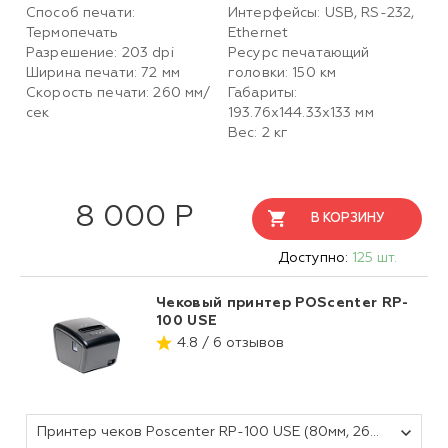
Способ печати:
Интерфейсы: USB, RS-232,
Термопечать
Ethernet
Разрешение: 203 dpi
Ресурс печатающий
Ширина печати: 72 мм
головки: 150 км
Скорость печати: 260 мм/
Габариты:
сек
193.76х144.33х133 мм
Вес: 2 кг
8 000 Р
В КОРЗИНУ
Доступно:
125 шт.
Чековый принтер POScenter RP-
100 USE
4.8 / 6 отзывов
Принтер чеков Poscenter RP-100 USE (80мм, 260 мм/сек, автоотрез, RS232+USB+LAN) черный