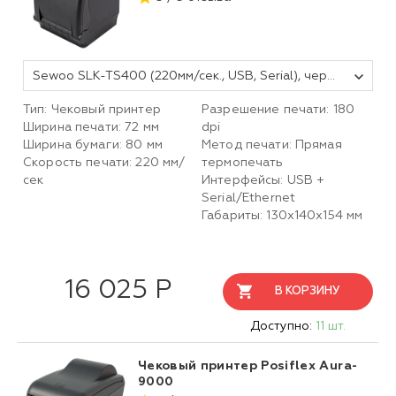
Sewoo SLK-TS400 (220мм/сек., USB, Serial), черный
Тип: Чековый принтер
Разрешение печати: 180
Ширина печати: 72 мм
dpi
Ширина бумаги: 80 мм
Метод печати: Прямая
Скорость печати: 220 мм/
термопечать
сек
Интерфейсы: USB +
Serial/Ethernet
Габариты: 130х140х154 мм
16 025 Р
В КОРЗИНУ
Доступно:
11 шт.
Чековый принтер Posiflex Aura-
9000