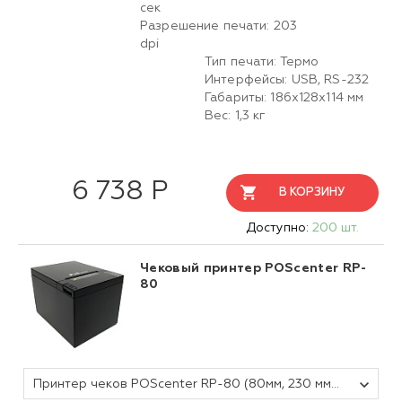
сек
Разрешение печати: 203
dpi
Тип печати: Термо
Интерфейсы: USB, RS-232
Габариты: 186x128x114 мм
Вес: 1,3 кг
6 738 Р
В КОРЗИНУ
Доступно:
200 шт.
Чековый принтер POScenter RP-
80
Принтер чеков POScenter RP-80 (80мм, 230 мм/сек, автоотрез, звук.сигнал, USB+LAN) черный