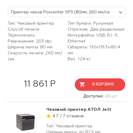
Принтер чеков Poscenter SP9 (80мм, 260 мм/сек, автоотрез, звук. сигнал, USB+LAN+ден.ящ.) черный
Тип: Чековый принтер
Тип бумаги: Рулонная
Способ печати:
Отрезчик: Два раздельных
Термопечать
Интерфейсы: USB, RJ-11,
Разрешение: 203 dpi
Ethernet
Ширина ленты: 80 мм
Габариты: 130х119.3х165.4
Скорость печати: 260 мм/
мм
сек
Вес: 1.24 кг
11 861 Р
В КОРЗИНУ
Доступно:
24 шт.
Чековый принтер АТОЛ Jett
4.7 / 7 отзывов
Тип: Чековый принтер
Ширина ленты: до 82.5 мм