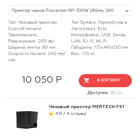
Принтер чеков Poscenter RP-100W (80мм, 260 мм/сек, автоотрез, RS232+USB+LAN+wifi) черный
Тип: Чековый принтер
Тип бумаги: Термобумага
Способ печати:
Автоотрез: Есть
Термопечать
Интерфейсы: USB, Serial,
Разрешение: 203 dpi
LAN, RJ-11, Wi-Fi
Ширина ленты: 80 мм
Габариты: 175x140x130 мм
Скорость печати: 260 мм/
Вес: 1.55 кг
сек
10 050 Р
В КОРЗИНУ
Доступно:
86 шт.
Чековый принтер MERTECH F91
4.8 / 4 отзыва