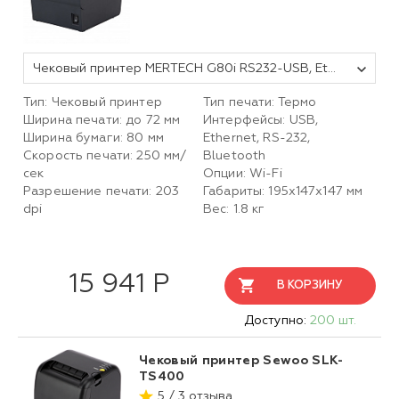
Чековый принтер MERTECH G80i RS232-USB, Ethernet Black
Тип: Чековый принтер
Тип печати: Термо
Ширина печати: до 72 мм
Интерфейсы: USB,
Ширина бумаги: 80 мм
Ethernet, RS-232,
Скорость печати: 250 мм/
Bluetooth
сек
Опции: Wi-Fi
Разрешение печати: 203
Габариты: 195х147х147 мм
dpi
Вес: 1.8 кг
15 941 Р
В КОРЗИНУ
Доступно:
200 шт.
Чековый принтер Sewoo SLK-
TS400
5 / 3 отзыва