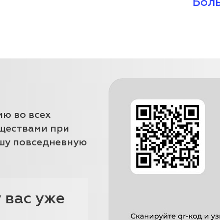
Боль
ию во всех
уществами при
ашу повседневную
 вас уже