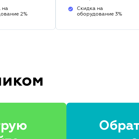
 на
Скидка на
дование 2%
оборудование 3%
ником
трую
Обрат