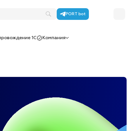
PORT bot
провождение 1С
Компания