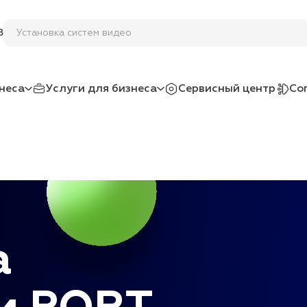
У
8
неса
Услуги для бизнеса
Сервисный центр
Со
а