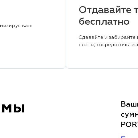
Отдавайте т
бесплатно
имизируя ваш
Сдавайте и забирайте 
платы, сосредоточьтес
ммы
Ваши
сумм
POR