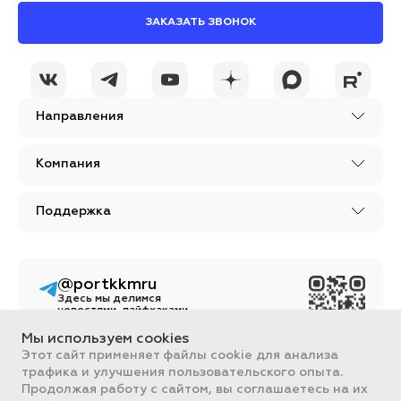
ЗАКАЗАТЬ ЗВОНОК
Направления
Компания
Поддержка
@portkkmru
Здесь мы делимся
новостями, лайфхаками
и познавательным
контентом из мира
Мы используем cookies
бизнеса
Этот сайт применяет файлы cookie для анализа
трафика и улучшения пользовательского опыта.
Вся информация, размещенная на сайте, носит ознакомительный
Продолжая работу с сайтом, вы соглашаетесь на их
характер и не является публичной офертой, определяемой