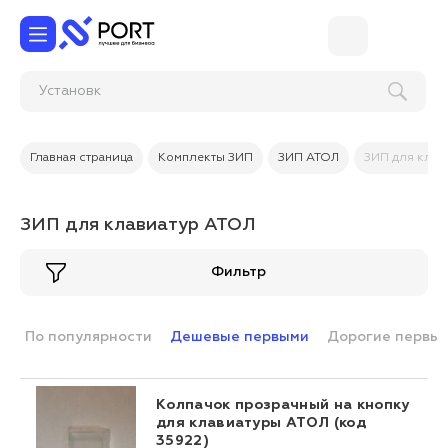
Ус
Главная страница
Комплекты ЗИП
ЗИП АТОЛ
ЗИП для клав
ЗИП для клавиатур АТОЛ
Фильтр
По популярности
Дешевые первыми
Дорогие первы
Колпачок прозрачный на кнопку
для клавиатуры АТОЛ (код
35922)