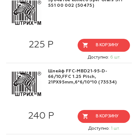
Зубчатое колесо Spvr Glars SM
551 00 002 (50475)
225 Р
В КОРЗИНУ
Доступно:
6 шт.
Шлейф FFC-MBD21-95-D-
66/10,FFC 1.25 Pitch,
21PX95mm,6*6/10*10 (73534)
240 Р
В КОРЗИНУ
Доступно:
1 шт.