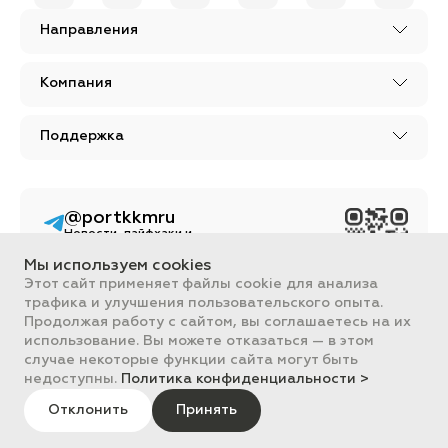
Направления
Компания
Поддержка
@portkkmru
Новости, лайфхаки и
познавательный
контент PORT - бизнес
Мы используем cookies
портал
Этот сайт применяет файлы cookie для анализа
трафика и улучшения пользовательского опыта.
Вся информация, размещенная на сайте, носит ознакомительный
Продолжая работу с сайтом, вы соглашаетесь на их
характер и не является публичной офертой, определяемой
положениями Статьи 437 ГК РФ.
использование. Вы можете отказаться — в этом
Все цены на сайте указаны с НДС. ООО "ПОРТ" ИНН 2461018892,
случае некоторые функции сайта могут быть
ОГРН 1022401953496
недоступны.
Политика конфиденциальности >
ПОРТ 2011-2026
Политика обработки данных
Отклонить
Принять