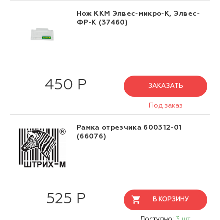
Нож ККМ Элвес-микро-К, Элвес-
ФР-К (37460)
450 Р
ЗАКАЗАТЬ
Под заказ
Рамка отрезчика 600312-01
(66076)
525 Р
В КОРЗИНУ
Доступно:
3 шт.