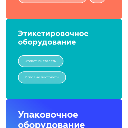
Этикетировочное
оборудование
Этикет-пистолеты
Игловые пистолеты
Упаковочное
оборудование