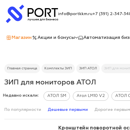
info@portkkm.ru
+7 (391) 2-347-34
Магазин
Акции и бонусы
Автоматизация биз
Главная страница
Комплекты ЗИП
ЗИП АТОЛ
ЗИП для мони
ЗИП для мониторов АТОЛ
Недавно искали:
АТОЛ SM
Атол LM10 V2
АТОЛ 
По популярности
Дешевые первыми
Дорогие первы
Кронштейн поворотной ос