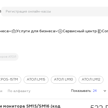
Регистрация онлайн-кассы по 54 ФЗ
8
неса
Услуги для бизнеса
Сервисный центр
Со
торов АТОЛ
CPOS-15TM
АТОЛ LM15
АТОЛ LM10
АТОЛ LM12
Показывать:
ми
По алфавиту
и монитора SM15/SM16 (код