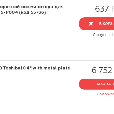
оротной оси минотора для
637 
15-P004 (код 55736)
В КОРЗ
Доступно:
1
 Toshiba10.4" with metal plate
6 752
ЗАКАЗАТ
Под зака