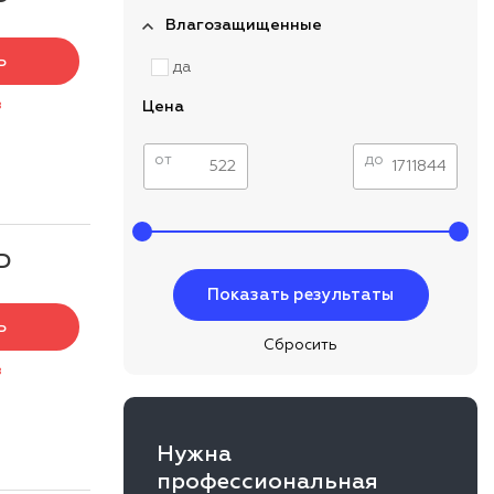
Р
Влагозащищенные
Ь
да
з
Цена
от
до
Р
Ь
з
Нужна
профессиональная