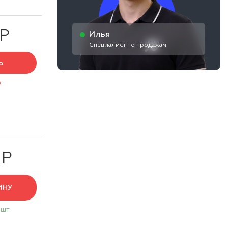
 Р
Илья
Специалист по продажам
Ь
з
 Р
ИНУ
 шт.