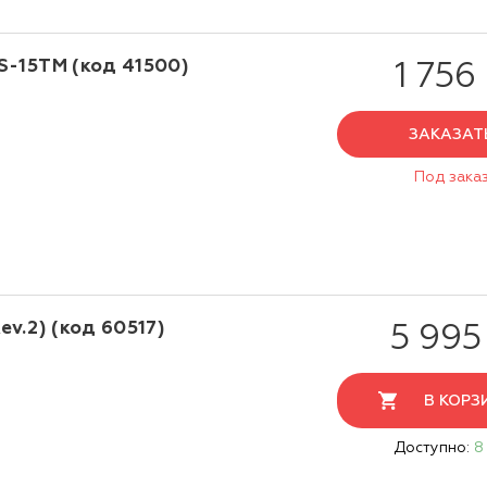
-15TM (код 41500)
1 756
ЗАКАЗАТ
Под зака
v.2) (код 60517)
5 995
В КОРЗ
Доступно:
8