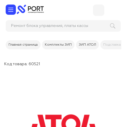
Ремонт блока управления, платы кас
Главная страница
Комплекты ЗИП
ЗИП АТОЛ
Подставка дл
Код товара:
60521