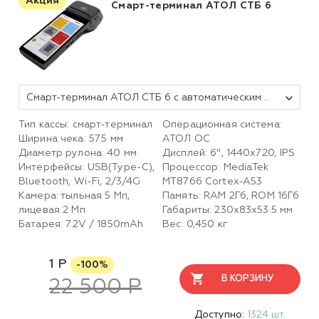
Акция
Смарт-терминал АТОЛ СТБ 6
Смарт-терминал АТОЛ СТБ 6 с автоматическим тарифом SIGMA и ИТС (без ФН, 5.0)
Тип кассы: смарт-терминал
Операционная система:
Ширина чека: 57.5 мм
АТОЛ ОС
Диаметр рулона: 40 мм
Дисплей: 6", 1440x720, IPS
Интерфейсы: USB(Type-C),
Процессор: MediaTek
Bluetooth, Wi-Fi, 2/3/4G
MT8766 Cortex-A53
Камера: тыльная 5 Мп,
Память: RAM 2Гб, ROM 16Гб
лицевая 2 Mп
Габариты: 230х83х53.5 мм
Батарея: 7.2V / 1850mAh
Вес: 0,450 кг
1 Р
-100%
В КОРЗИНУ
22 500 Р
Доступно:
1324 шт.