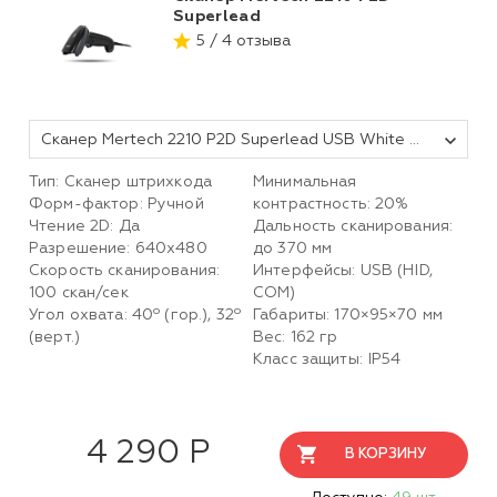
Superlead
5 / 4 отзыва
Сканер Mertech 2210 P2D Superlead USB White 3m cable
Тип: Сканер штрихкода
Минимальная
Форм-фактор: Ручной
контрастность: 20%
Чтение 2D: Да
Дальность сканирования:
Разрешение: 640x480
до 370 мм
Скорость сканирования:
Интерфейсы: USB (HID,
100 скан/сек
COM)
Угол охвата: 40º (гор.), 32º
Габариты: 170×95×70 мм
(верт.)
Вес: 162 гр
Класс защиты: IP54
4 290 Р
В КОРЗИНУ