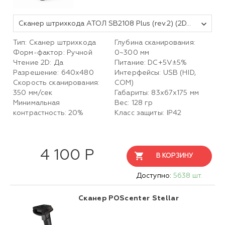
Сканер штрихкода АТОЛ SB2108 Plus (rev.2) (2D, серый, USB, без подставки, упаковка 1 шт.)
Тип: Сканер штрихкода
Глубина сканирования:
Форм-фактор: Ручной
0~300 мм
Чтение 2D: Да
Питание: DC+5V±5%
Разрешение: 640х480
Интерфейсы: USB (HID,
Скорость сканирования:
COM)
350 мм/сек
Габариты: 83х67х175 мм
Минимальная
Вес: 128 гр
контрастность: 20%
Класс защиты: IP42
4 100 Р
В КОРЗИНУ
Доступно:
5638 шт.
Сканер POScenter Stellar