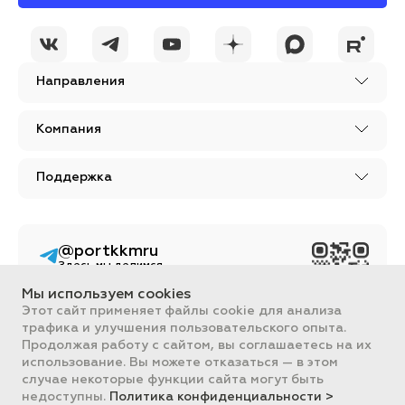
Направления
Компания
Поддержка
@portkkmru
Здесь мы делимся
новостями, лайфхаками
и познавательным
Мы используем cookies
контентом из мира
Этот сайт применяет файлы cookie для анализа
бизнеса
трафика и улучшения пользовательского опыта.
Вся информация, размещенная на сайте, носит ознакомительный
Продолжая работу с сайтом, вы соглашаетесь на их
характер и не является публичной офертой, определяемой
использование. Вы можете отказаться — в этом
положениями Статьи 437 ГК РФ.
случае некоторые функции сайта могут быть
Все цены на сайте указаны с НДС. ООО "ПОРТ" ИНН 2461018892,
недоступны.
Политика конфиденциальности >
ОГРН 1022401953496