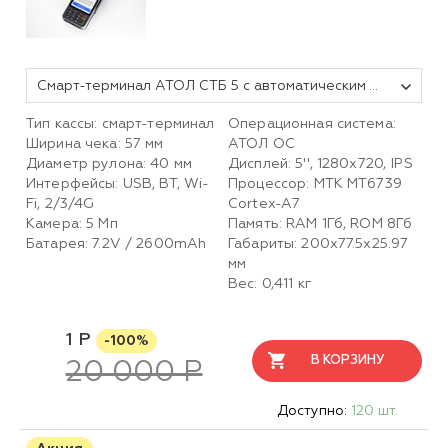
Смарт-терминал АТОЛ СТБ 5 с автоматическим тарифом SIGMA и ИТС (без ФН, 5.0)
Тип кассы: смарт-терминал
Операционная система:
Ширина чека: 57 мм
АТОЛ ОС
Диаметр рулона: 40 мм
Дисплей: 5'', 1280x720, IPS
Интерфейсы: USB, BT, Wi-
Процессор: MTK MT6739
Fi, 2/3/4G
Cortex-A7
Камера: 5 Мп
Память: RAM 1Гб, ROM 8Гб
Батарея: 7.2V / 2600mAh
Габариты: 200х77.5х25.97
мм
Вес: 0,411 кг
1 Р
-100%
В КОРЗИНУ
20 000 Р
Доступно:
120 шт.