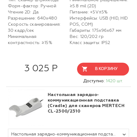
Тип: Сканер штрихкода
Минимальное разрешение:
Форм-фактор: Ручной
≥5.8 mil (2D)
Чтение 2D: Да
Питание: +5V±5%
Разрешение: 640х480
Интерфейсы: USB (HID, HID
Скорость сканирования:
POS, COM)
30 кадр/сек
Габариты: 175x96x67 мм
Минимальная
Вес: 120/202 гр
контрастность: ≥15%
Класс защиты: IP52
3 025 Р
В КОРЗИНУ
Доступно:
1420 шт.
Настольная зарядно-
коммуникационная подставка
(Cradle) для сканеров MERTECH
CL-2300/2310
Настольная зарядно-коммуникационная подставка (Cradle) для сканера CL-2300/2310 Black