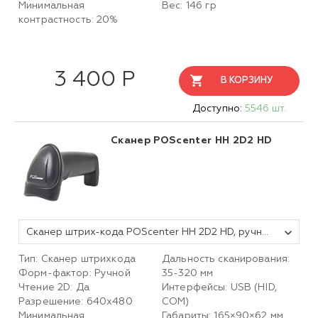
Минимальная
Вес: 146 гр
контрастность: 20%
3 400 Р
В КОРЗИНУ
Доступно:
5546 шт.
Сканер POScenter HH 2D2 HD
Сканер штрих-кода POScenter HH 2D2 HD, ручной, USB, черный, с кабелем 2,0 м
Тип: Сканер штрихкода
Дальность сканирования:
Форм-фактор: Ручной
35-320 мм
Чтение 2D: Да
Интерфейсы: USB (HID,
Разрешение: 640х480
COM)
Минимальная
Габариты: 165×90×62 мм