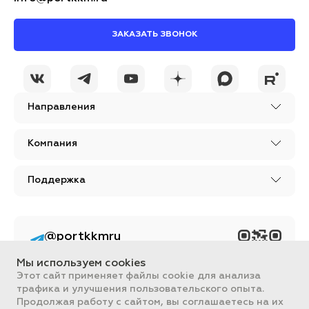
ЗАКАЗАТЬ ЗВОНОК
Направления
Компания
Поддержка
@portkkmru
Новости, лайфхаки и
познавательный
Мы используем cookies
контент PORT - бизнес
портал
Этот сайт применяет файлы cookie для анализа
трафика и улучшения пользовательского опыта.
Вся информация, размещенная на сайте, носит ознакомительный
Продолжая работу с сайтом, вы соглашаетесь на их
характер и не является публичной офертой, определяемой