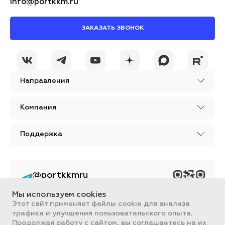
info@portkkm.ru
ЗАКАЗАТЬ ЗВОНОК
Направления
Компания
Поддержка
@portkkmru
Новости, лайфхаки и
познавательный
Мы используем cookies
контент PORT - бизнес
портал
Этот сайт применяет файлы cookie для анализа
трафика и улучшения пользовательского опыта.
Вся информация, размещенная на сайте, носит ознакомительный
Продолжая работу с сайтом, вы соглашаетесь на их