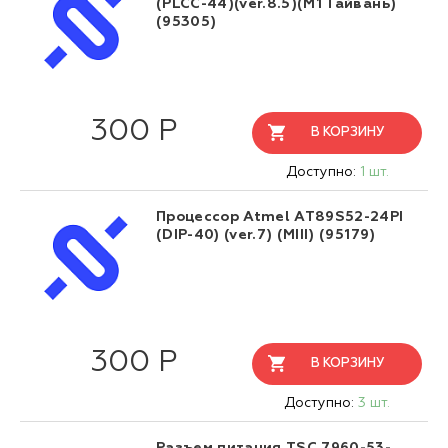
(PLCC-44)(ver.8.5)(М1 Тайвань)
(95305)
300 Р
В КОРЗИНУ
Доступно:
1 шт.
Процессор Atmel AT89S52-24PI
(DIP-40) (ver.7) (MIII) (95179)
300 Р
В КОРЗИНУ
Доступно:
3 шт.