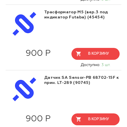
Трасформатор М5 (вер.3 под
индикатор Futaba) (45454)
900 Р
В КОРЗИНУ
Доступно:
3 шт.
Датчик SA Sensor-PB 68702-15F к
прин. LT-289 (90745)
900 Р
В КОРЗИНУ