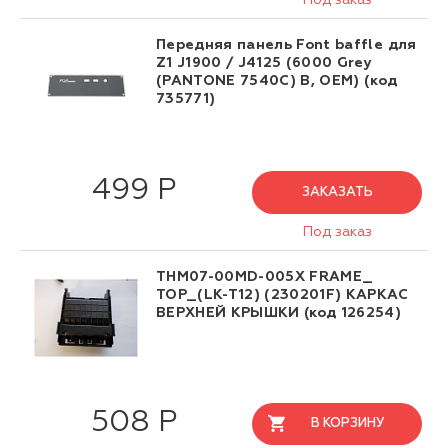
Под заказ
Передняя панель Font baffle для
Z1 J1900 / J4125 (6000 Grey
(PANTONE 7540C) B, OEM) (код
735771)
499 Р
ЗАКАЗАТЬ
Под заказ
THM07-00MD-005X FRAME_
TOP_(LK-T12) (230201F) КАРКАС
ВЕРХНЕЙ КРЫШКИ (код 126254)
508 Р
В КОРЗИНУ