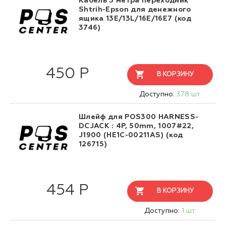
Кабель 3 метра переходник
Shtrih-Epson для денежного
ящика 13E/13L/16E/16E7 (код
3746)
450 Р
В КОРЗИНУ
Доступно:
378 шт.
Шлейф для POS300 HARNESS-
DCJACK : 4P, 50mm, 1007#22,
J1900 (HE1C-00211AS) (код
126715)
454 Р
В КОРЗИНУ
Доступно:
1 шт.