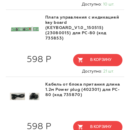
Доступно:
10 шт.
Плата управления с индикацией
key board
(KEYBOARD_V1.0_150515)
(23080015) для PC-80 (код
735853)
598 Р
В КОРЗИНУ
Доступно:
21 шт.
Кабель от блока притания длина
1.2м Power plug (402301) для PC-
80 (код 735870)
598 Р
В КОРЗИНУ