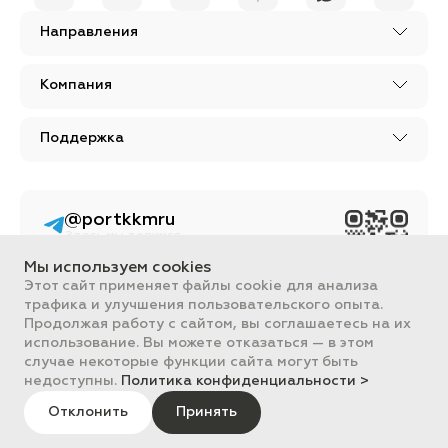
Направления
Компания
Поддержка
@portkkmru
Здесь мы делимся
новостями, лайфхаками
и познавательным
Мы используем cookies
контентом из мира
Этот сайт применяет файлы cookie для анализа
бизнеса
трафика и улучшения пользовательского опыта.
Вся информация, размещенная на сайте, носит ознакомительный
Продолжая работу с сайтом, вы соглашаетесь на их
характер и не является публичной офертой, определяемой
использование. Вы можете отказаться — в этом
положениями Статьи 437 ГК РФ.
случае некоторые функции сайта могут быть
Все цены на сайте указаны с НДС. ООО "ПОРТ" ИНН 2461018892,
недоступны.
Политика конфиденциальности >
ОГРН 1022401953496
ПОРТ 2011-2026
Отклонить
Принять
Политика обработки данных