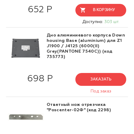
652 Р
В КОРЗИНУ
Доступно:
303 шт.
Дно алюминиевого корпуса Down
housing Base (aluminium) для Z1
J1900 / J4125 (6000(II)
Grey(PANTONE 7540C)) (код
735773)
698 Р
ЗАКАЗАТЬ
Под заказ
Ответный нож отрезчика
"Poscenter-02Ф" (код 2298)