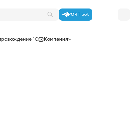
PORT bot
провождение 1С
Компания