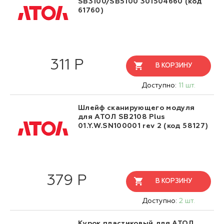
SB3100/SB5100 301504660 (код
61760)
311 Р
В КОРЗИНУ
Доступно:
11 шт.
Шлейф сканирующего модуля
для АТОЛ SB2108 Plus
01.Y.W.SN100001 rev 2 (код 58127)
379 Р
В КОРЗИНУ
Доступно:
2 шт.
Курок пластиковый для АТОЛ