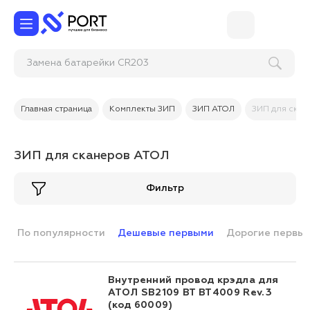
Замена батаре
Главная страница
Комплекты ЗИП
ЗИП АТОЛ
ЗИП для скан
ЗИП для сканеров АТОЛ
Фильтр
По популярности
Дешевые первыми
Дорогие первы
Внутренний провод крэдла для
АТОЛ SB2109 BT BT4009 Rev.3
(код 60009)