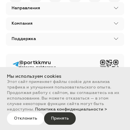
Направления
Компания
Поддержка
@portkkmru
Новости, лайфхаки и
познавательный
контент PORT - бизнес
Мы используем cookies
портал
Этот сайт применяет файлы cookie для анализа
трафика и улучшения пользовательского опыта.
Вся информация, размещенная на сайте, носит ознакомительный
Продолжая работу с сайтом, вы соглашаетесь на их
характер и не является публичной офертой, определяемой
положениями Статьи 437 ГК РФ.
использование. Вы можете отказаться — в этом
Все цены на сайте указаны с НДС. ООО "ПОРТ" ИНН 2461018892,
случае некоторые функции сайта могут быть
ОГРН 1022401953496
недоступны.
Политика конфиденциальности >
ПОРТ 2011-2026
Политика обработки данных
Отклонить
Принять