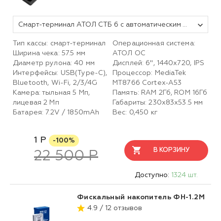
Смарт-терминал АТОЛ СТБ 6 с автоматическим тарифом SIGMA и ИТС (без ФН, 5.0)
Тип кассы: смарт-терминал
Операционная система:
Ширина чека: 57.5 мм
АТОЛ ОС
Диаметр рулона: 40 мм
Дисплей: 6", 1440x720, IPS
Интерфейсы: USB(Type-C),
Процессор: MediaTek
Bluetooth, Wi-Fi, 2/3/4G
MT8766 Cortex-A53
Камера: тыльная 5 Мп,
Память: RAM 2Гб, ROM 16Гб
лицевая 2 Mп
Габариты: 230х83х53.5 мм
Батарея: 7.2V / 1850mAh
Вес: 0,450 кг
1 Р
-100%
В КОРЗИНУ
22 500 Р
Доступно:
1324 шт.
Фискальный накопитель ФН-1.2М
4.9 / 12 отзывов