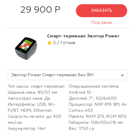
29 900 Р
ЗАКАЗАТЬ
Под заказ
Смарт-терминал Эвотор Power
5 / 1 отзыв
Эвотор Power Смарт-терминал без ФН
Тип кассы: смарт-терминал
Операционная система:
Ширина чека: 80/57 мм
Android 10
Автоотрез чека: Да
Дисплей: 7", 1024х600
Интерфейсы: USB, Wi-
Процессор: NXP iMX 8M, 4x
Fi/BT, HDMI, Ethernet
Cortex-A53
Скорость печати: до 300
Память: RAM 2Гб, ROM 16Гб
мм/сек
Габариты: 158х150х216 мм
Аккумулятор: Нет
Вес: 1750 гр