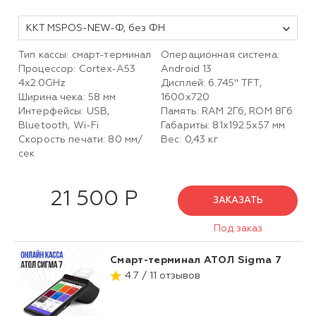
ККТ MSPOS-NEW-Ф, без ФН
Тип кассы: смарт-терминал
Операционная система:
Процессор: Cortex-A53
Android 13
4x2.0GHz
Дисплей: 6.745" TFT,
Ширина чека: 58 мм
1600х720
Интерфейсы: USB,
Память: RAM 2Гб, ROM 8Гб
Bluetooth, Wi-Fi
Габариты: 81х192.5х57 мм
Скорость печати: 80 мм/
Вес: 0,43 кг
сек
21 500 Р
ЗАКАЗАТЬ
Под заказ
Смарт-терминал АТОЛ Sigma 7
4.7 / 11 отзывов