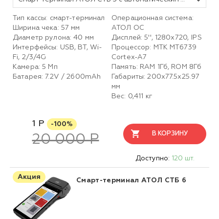
Тип кассы: смарт-терминал
Операционная система:
Ширина чека: 57 мм
АТОЛ ОС
Диаметр рулона: 40 мм
Дисплей: 5'', 1280x720, IPS
Интерфейсы: USB, BT, Wi-
Процессор: MTK MT6739
Fi, 2/3/4G
Cortex-A7
Камера: 5 Мп
Память: RAM 1Гб, ROM 8Гб
Батарея: 7.2V / 2600mAh
Габариты: 200х77.5х25.97
мм
Вес: 0,411 кг
1 Р
-100%
В КОРЗИНУ
20 000 Р
Доступно:
120 шт.
Акция
Смарт-терминал АТОЛ СТБ 6