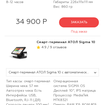
8-12 часов
Габариты: 226х111х111 мм
Вес: 860 гр
34 900 Р
ЗАКАЗАТЬ
Под заказ
Смарт-терминал АТОЛ Sigma 10
4.9 / 9 отзывов
Смарт-терминал АТОЛ Sigma 10 с автоматическим тарифом SIGMA и ИТС (без ФН, 5.0)
Тип кассы: смарт-терминал
Операционная
Ширина чека: 57 мм
система: SIGMA OS
Автоотрез чека: Есть
Дисплей: 10", IPS матрица
Интерфейсы: USB,
Процессор: MediaTek
Bluetooth, RJ-11 (ДЯ)
MTK8321
Скорость печати: 100 мм/
Память: RAM 1Гб, ROM 8Гб