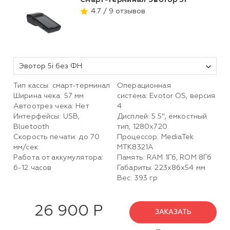
Смарт-терминал Эвотор 5i
4.7 / 9 отзывов
Эвотор 5i без ФН
Тип кассы: смарт-терминал
Операционная
Ширина чека: 57 мм
система: Evotor OS, версия
Автоотрез чека: Нет
4
Интерфейсы: USB,
Дисплей: 5.5", ёмкостный
Bluetooth
тип, 1280х720
Скорость печати: до 70
Процессор: MediaTek
мм/сек
MTK8321A
Работа от аккумулятора:
Память: RAM 1Гб, ROM 8Гб
6-12 часов
Габариты: 223х86х54 мм
Вес: 393 гр
26 900 Р
ЗАКАЗАТЬ