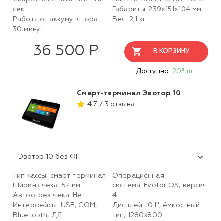
сек
Габариты: 239х151х104 мм
Работа от аккумулятора:
Вес: 2,1 кг
30 минут
36 500 Р
В КОРЗИНУ
Доступно:
203 шт.
Смарт-терминал Эвотор 10
4.7 / 3 отзыва
Эвотор 10 без ФН
Тип кассы: смарт-терминал
Операционная
Ширина чека: 57 мм
система: Evotor OS, версия
Автоотрез чека: Нет
4
Интерфейсы: USB, COM,
Дисплей: 10.1", ёмкостный
Bluetooth, ДЯ
тип, 1280х800