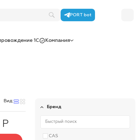
PORT bot
провождение 1С
Компания
Вид:
Бренд
 Р
CAS