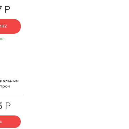
7 Р
ИНУ
 шт.
циальным
нтром
3 Р
Ь