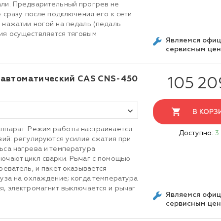
али. Предварительный прогрев не
е сразу после подключения его к сети.
 нажатии ногой на педаль (педаль
ия осуществляется тяговым
Являемся офи
сервисным це
уавтоматический CAS CNS-450
105 20
В КОРЗ
ппарат. Режим работы настраивается
Доступно:
3
вий: регулируются усилие сжатия при
ьса нагрева и температура
ючают цикл сварки. Рычаг с помощью
реватель, и пакет оказывается
ауза на охлаждение; когда температура
я, электромагнит выключается и рычаг
Являемся офи
сервисным це