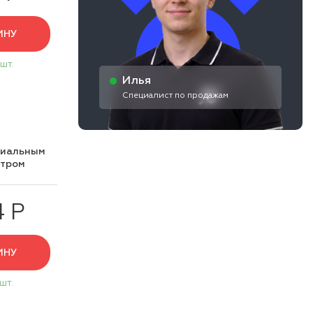
ИНУ
 шт.
Илья
Специалист по продажам
циальным
нтром
4 Р
ИНУ
 шт.