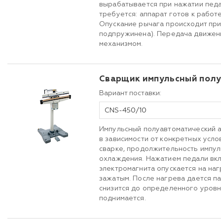
вырабатывается при нажатии пед
требуется: аппарат готов к работ
Опускание рычага происходит при
подпружинена). Передача движен
механизмом.
Сварщик импульсный пол
Вариант поставки:
CNS-450/10
Импульсный полуавтоматический а
в зависимости от конкретных усло
сварке, продолжительность импул
охлаждения. Нажатием педали вкл
электромагнита опускается на наг
зажатым. После нагрева дается п
снизится до определенного уровн
поднимается.