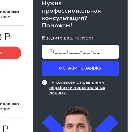
Нужна
профессиональная
циальным
нтром
консультация?
Поможем!
8 Р
Введите ваш телефон
Ь
з
ОСТАВИТЬ ЗАЯВКУ
Я согласен с
правилами
обработки персональных
данных
циальным
нтром
 Р