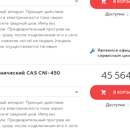
В КОРЗ
ый аппарат. Принцип действия
Доступно:
2
ьса электрического тока через
кете сварной шов. Импульс
али. Предварительный прогрев не
е сразу после подключения его к сети.
 нажатии ногой на педаль (педаль
ия осуществляется тяговым
Являемся офи
сервисным це
нический CAS CNI-450
45 56
В КОРЗ
ый аппарат. Принцип действия
Доступно:
1
ьса электрического тока через
кете сварной шов. Импульс
али. Предварительный прогрев не
е сразу после подключения его к сети.