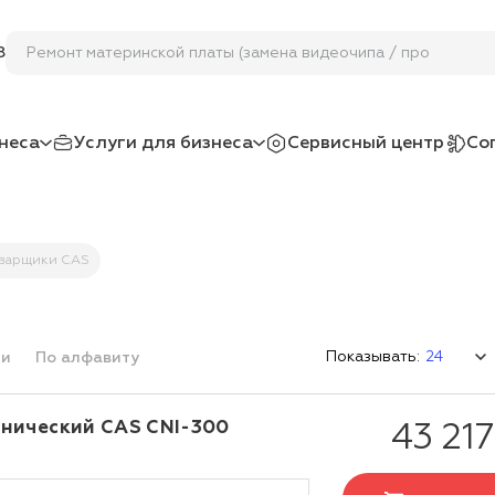
Ремонт материнской платы (замена видеочипа / процессор
8
неса
Услуги для бизнеса
Сервисный центр
Со
варщики CAS
Показывать:
ми
По алфавиту
нический CAS CNI-300
43 217