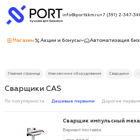
info@portkkm.ru
+7 (391) 2-347-34
Магазин
Акции и бонусы
Автоматизация биз
Главная страница
Упаковочное оборудование
Сварщики
С
Сварщики CAS
По популярности
Дешевые первыми
Дорогие первы
Сварщик импульсный меха
Вариант поставки: