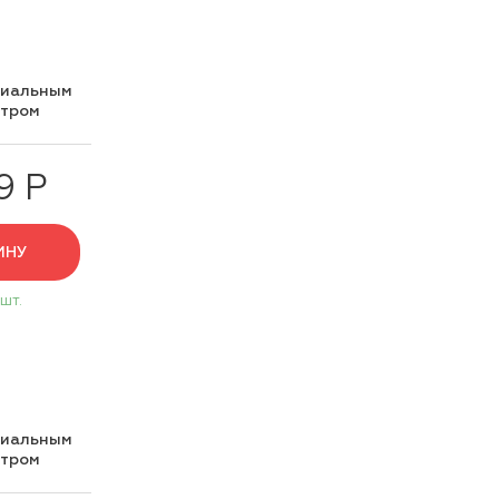
циальным
нтром
9 Р
ИНУ
 шт.
циальным
нтром