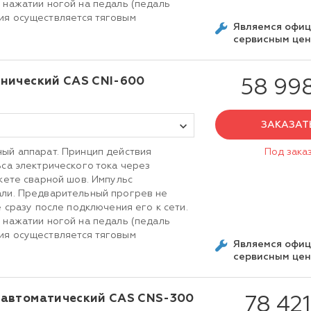
 нажатии ногой на педаль (педаль
ия осуществляется тяговым
Являемся офи
сервисным це
нический CAS CNI-600
58 99
ЗАКАЗАТ
ый аппарат. Принцип действия
Под зака
ьса электрического тока через
кете сварной шов. Импульс
али. Предварительный прогрев не
е сразу после подключения его к сети.
 нажатии ногой на педаль (педаль
ия осуществляется тяговым
Являемся офи
сервисным це
уавтоматический CAS CNS-300
78 421