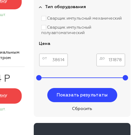
ИНУ
Тип оборудования
 шт.
Сварщик импульсный механический
Сварщик импульсный
полуавтоматический
Цена
циальным
нтром
от
до
4 Р
ИНУ
 шт.