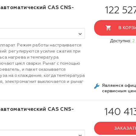
автоматический CAS CNS-
122 52
В КОРЗ
Доступно:
2
ппарат. Режим работы настраивается
вий: регулируются усилие сжатия при
ьса нагрева и температура
ючают цикл сварки. Рычаг с помощью
реватель, и пакет оказывается
ауза на охлаждение; когда температура
я, электромагнит выключается и рычаг
Являемся офи
сервисным це
автоматический CAS CNS-
140 41
ЗАКАЗАТ