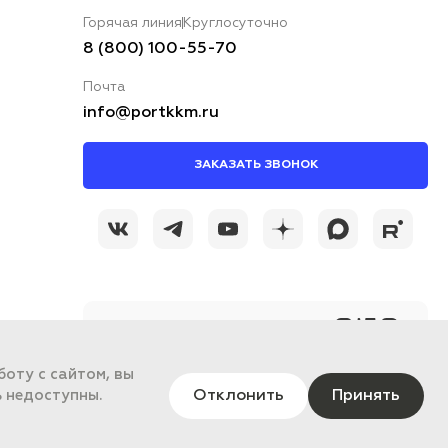
Горячая линия
Круглосуточно
8 (800) 100-55-70
Почта
info@portkkm.ru
ЗАКАЗАТЬ ЗВОНОК
@portkkmru
Новости, лайфхаки и
познавательный
оту с сайтом, вы
контент PORT - бизнес
портал
Отклонить
Принять
ь недоступны.