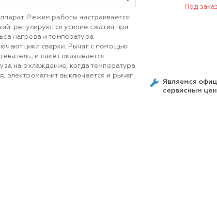
Под зака
ппарат. Режим работы настраивается
вий: регулируются усилие сжатия при
ьса нагрева и температура
ючают цикл сварки. Рычаг с помощью
реватель, и пакет оказывается
ауза на охлаждение; когда температура
я, электромагнит выключается и рычаг
Являемся офи
сервисным це