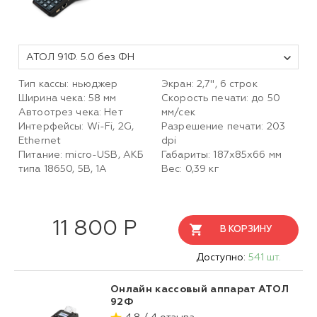
АТОЛ 91Ф. 5.0 без ФН
Тип кассы: ньюджер
Экран: 2,7", 6 строк
Ширина чека: 58 мм
Скорость печати: до 50
Автоотрез чека: Нет
мм/сек
Интерфейсы: Wi-Fi, 2G,
Разрешение печати: 203
Ethernet
dpi
Питание: micro-USB, АКБ
Габариты: 187х85х66 мм
типа 18650, 5В, 1А
Вес: 0,39 кг
11 800 Р
В КОРЗИНУ
Доступно:
541 шт.
Онлайн кассовый аппарат АТОЛ
92Ф