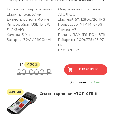
Тип кассы: смарт-терминал
Операционная система:
Ширина чека: 57 мм
АТОЛ ОС
Диаметр рулона: 40 мм
Дисплей: 5'', 1280x720, IPS
Интерфейсы: USB, BT, Wi-
Процессор: MTK MT6739
Fi, 2/3/4G
Cortex-A7
Камера: 5 Мп
Память: RAM 1Гб, ROM 8Гб
Батарея: 7.2V / 2600mAh
Габариты: 200х77.5х25.97
мм
Вес: 0,411 кг
1 Р
-100%
В КОРЗИНУ
20 000 Р
Доступно:
120 шт.
Акция
Смарт-терминал АТОЛ СТБ 6