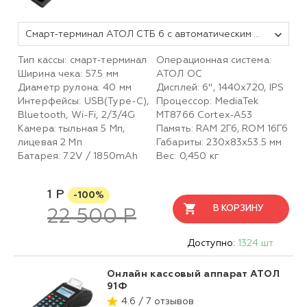
Смарт-терминал АТОЛ СТБ 6 с автоматическим тарифом SIGMA и ИТС (без ФН, 5.0)
Тип кассы: смарт-терминал
Операционная система:
Ширина чека: 57.5 мм
АТОЛ ОС
Диаметр рулона: 40 мм
Дисплей: 6", 1440x720, IPS
Интерфейсы: USB(Type-C),
Процессор: MediaTek
Bluetooth, Wi-Fi, 2/3/4G
MT8766 Cortex-A53
Камера: тыльная 5 Мп,
Память: RAM 2Гб, ROM 16Гб
лицевая 2 Mп
Габариты: 230х83х53.5 мм
Батарея: 7.2V / 1850mAh
Вес: 0,450 кг
1 Р
-100%
В КОРЗИНУ
22 500 Р
Доступно:
1324 шт.
Онлайн кассовый аппарат АТОЛ
91Ф
4.6 / 7 отзывов