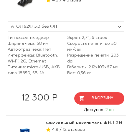
4.8 / 4 отзыва
АТОЛ 92Ф. 5.0 без ФН
Тип кассы: ньюджер
Экран: 2,7", 6 строк
Ширина чека: 58 мм
Скорость печати: до 50
Автоотрез чека: Нет
мм/сек
Интерфейсы: Bluetooth,
Разрешение печати: 203
Wi-Fi, 2G, Ethernet
dpi
Питание: micro-USB, АКБ
Габариты: 212х103х67 мм
типа 18650, 5В, 1А
Вес: 0,36 кг
12 300 Р
В КОРЗИНУ
Доступно:
2 шт.
Фискальный накопитель ФН-1.2М
4.9 / 12 отзывов