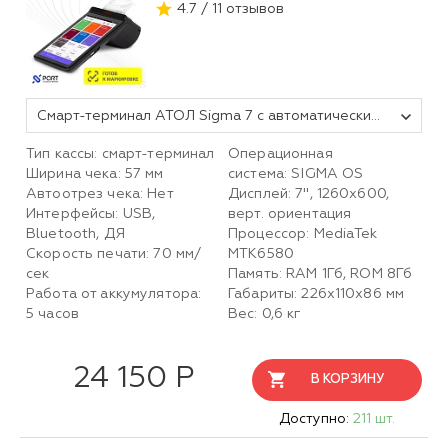
4.7 / 11 отзывов
Смарт-терминал АТОЛ Sigma 7 с автоматическим тарифом SIGMA и ИТС (без ФН, 5.0)
Тип кассы: смарт-терминал
Операционная
Ширина чека: 57 мм
система: SIGMA OS
Автоотрез чека: Нет
Дисплей: 7", 1260х600,
Интерфейсы: USB,
верт. ориентация
Bluetooth, ДЯ
Процессор: MediaTek
Скорость печати: 70 мм/
MTK6580
сек
Память: RAM 1Гб, ROM 8Гб
Работа от аккумулятора:
Габариты: 226х110х86 мм
5 часов
Вес: 0,6 кг
24 150 Р
В КОРЗИНУ
Доступно:
211 шт.