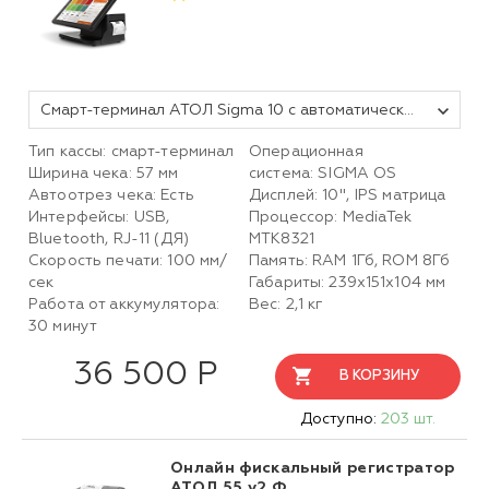
Смарт-терминал АТОЛ Sigma 10 с автоматическим тарифом SIGMA и ИТС (без ФН, 5.0)
Тип кассы: смарт-терминал
Операционная
Ширина чека: 57 мм
система: SIGMA OS
Автоотрез чека: Есть
Дисплей: 10", IPS матрица
Интерфейсы: USB,
Процессор: MediaTek
Bluetooth, RJ-11 (ДЯ)
MTK8321
Скорость печати: 100 мм/
Память: RAM 1Гб, ROM 8Гб
сек
Габариты: 239х151х104 мм
Работа от аккумулятора:
Вес: 2,1 кг
30 минут
36 500 Р
В КОРЗИНУ
Доступно:
203 шт.
Онлайн фискальный регистратор
АТОЛ 55 v2 Ф