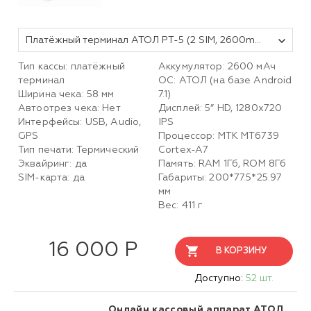
Платёжный терминал АТОЛ PT-5 (2 SIM, 2600mAh). Черный. (Автономный режим)
Тип кассы: платёжный
Аккумулятор: 2600 мАч
терминал
ОС: АТОЛ (на базе Android
Ширина чека: 58 мм
7.1)
Автоотрез чека: Нет
Дисплей: 5” HD, 1280х720
Интерфейсы: USB, Audio,
IPS
GPS
Процессор: MTK MT6739
Тип печати: Термический
Cortex-A7
Эквайринг: да
Память: RAM 1Гб, ROM 8Гб
SIM-карта: да
Габариты: 200*77.5*25.97
мм
Вес: 411 г
16 000 Р
В КОРЗИНУ
Доступно:
52 шт.
Онлайн кассовый аппарат АТОЛ