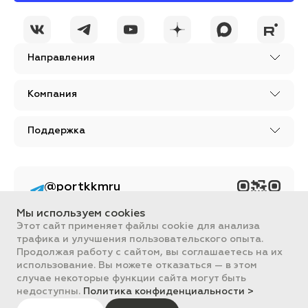
Направления
Компания
Поддержка
@portkkmru
Новости, лайфхаки и
познавательный
Мы используем cookies
контент PORT - бизнес
портал
Этот сайт применяет файлы cookie для анализа
трафика и улучшения пользовательского опыта.
Вся информация, размещенная на сайте, носит ознакомительный
Продолжая работу с сайтом, вы соглашаетесь на их
характер и не является публичной офертой, определяемой
использование. Вы можете отказаться — в этом
положениями Статьи 437 ГК РФ.
случае некоторые функции сайта могут быть
Все цены на сайте указаны с НДС. ООО "ПОРТ" ИНН 2461018892,
ОГРН 1022401953496
недоступны.
Политика конфиденциальности >
ПОРТ 2011-2026