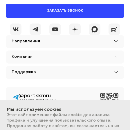
ЗАКАЗАТЬ ЗВОНОК
Направления
Компания
Поддержка
@portkkmru
Новости, лайфхаки и
познавательный
контент PORT - бизнес
Мы используем cookies
портал
Этот сайт применяет файлы cookie для анализа
трафика и улучшения пользовательского опыта.
Вся информация, размещенная на сайте, носит ознакомительный
Продолжая работу с сайтом, вы соглашаетесь на их
характер и не является публичной офертой, определяемой