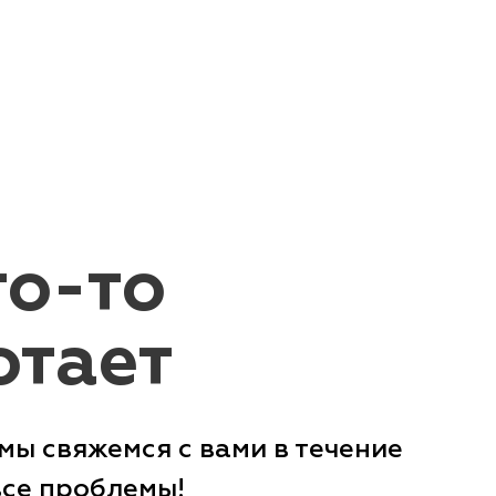
то-то
отает
мы свяжемся с вами в течение
все проблемы!