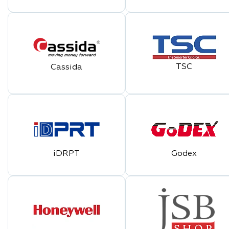
TSC
Cassida
iDRPT
Godex