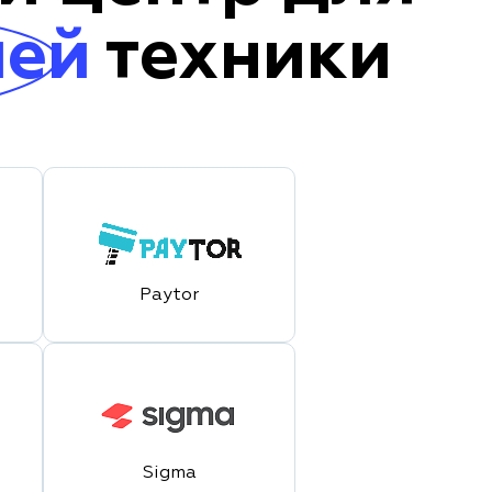
лей
техники
Paytor
Sigma