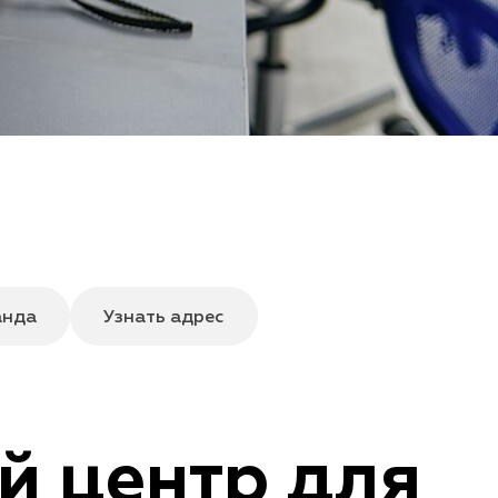
анда
Узнать адрес
й центр для