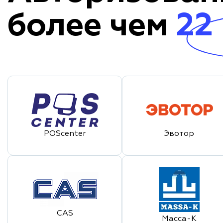
более чем
22
POScenter
Эвотор
CAS
Масса-К