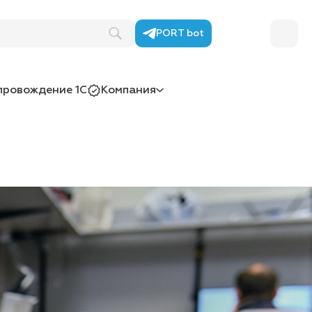
PORT bot
провождение 1С
Компания