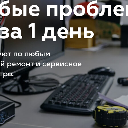
бые пробл
за 1 день
уют по любым
й ремонт и сервисное
тро.