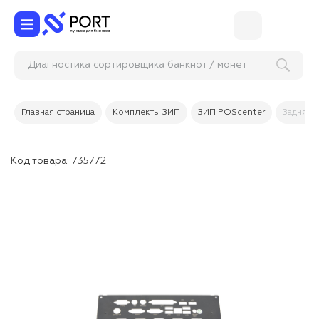
Диагностика сортировщика банкнот / монет
Главная страница
Комплекты ЗИП
ЗИП POScenter
Задняя п
Код товара:
735772