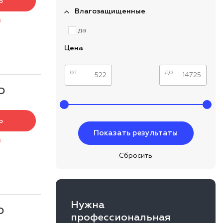
Ь
Влагозащищенные
з
да
Цена
от
до
Р
Ь
з
Нужна
Р
профессиональная