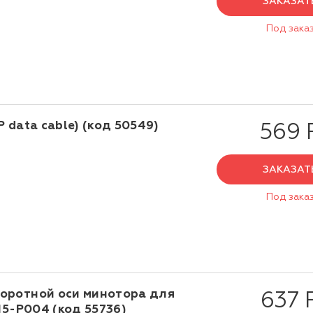
ЗАКАЗАТ
Под зака
 data cable) (код 50549)
569 
ЗАКАЗАТ
Под зака
оротной оси минотора для
637 
15-P004 (код 55736)