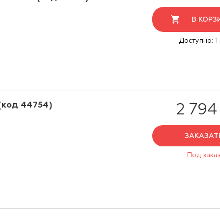
В КОРЗ
Доступно:
1
(код 44754)
2 794
ЗАКАЗАТ
Под зака