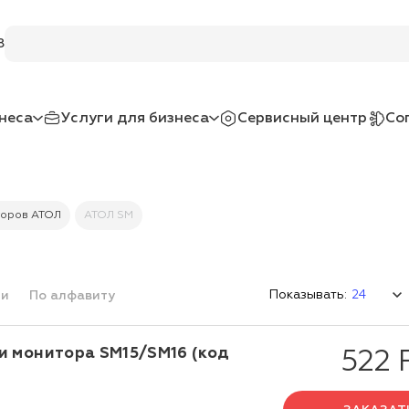
Поиск по услугам и товарам
8
неса
Услуги для бизнеса
Сервисный центр
Со
торов АТОЛ
АТОЛ SM
Показывать:
ми
По алфавиту
и монитора SM15/SM16 (код
522 