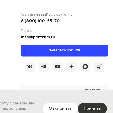
Горячая линия
Круглосуточно
8 (800) 100-55-70
Почта
info@portkkm.ru
ЗАКАЗАТЬ ЗВОНОК
@portkkmru
Новости, лайфхаки и
познавательный
оту с сайтом, вы
контент PORT - бизнес
портал
Отклонить
Принять
ь недоступны.