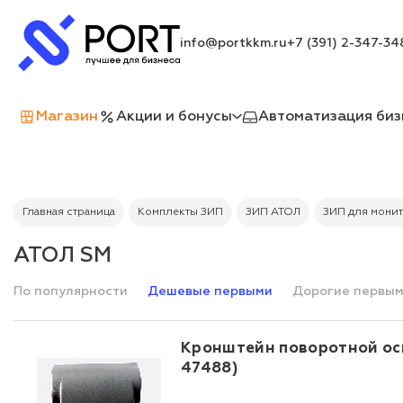
info@portkkm.ru
+7 (391) 2-347-34
Магазин
Акции и бонусы
Автоматизация биз
Главная страница
Комплекты ЗИП
ЗИП АТОЛ
ЗИП для мони
АТОЛ SM
По популярности
Дешевые первыми
Дорогие первы
Кронштейн поворотной ос
47488)