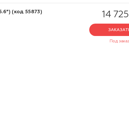
.6") (код 55873)
14 725
ЗАКАЗАТ
Под зака