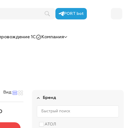
PORT bot
провождение 1С
Компания
Вид:
Бренд
Р
АТОЛ