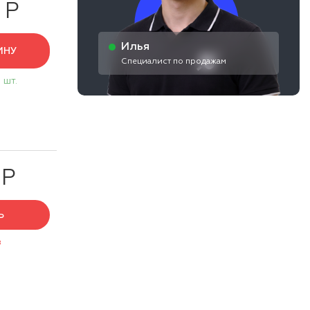
 Р
Илья
ИНУ
Специалист по продажам
 шт.
 Р
Ь
з