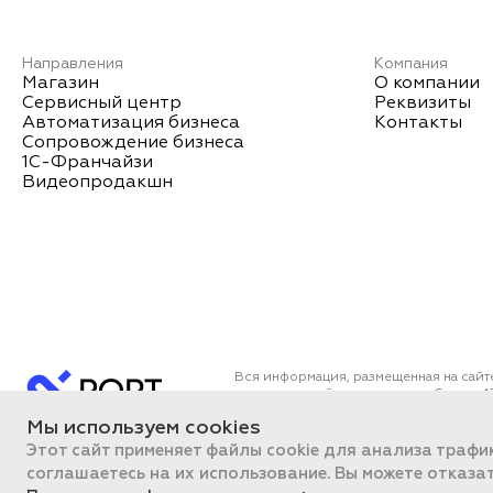
Направления
Компания
Магазин
О компании
Сервисный центр
Реквизиты
Автоматизация бизнеса
Контакты
Сопровождение бизнеса
1С-Франчайзи
Видеопродакшн
Вся информация, размещенная на сайт
определяемой положениями Статьи 43
Все цены на сайте указаны с НДС. О
Мы используем cookies
ПОРТ 2011-2026
Политика об
Этот сайт применяет файлы cookie для анализа трафи
соглашаетесь на их использование. Вы можете отказа