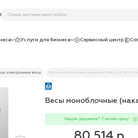
Смена системы нал
8
неса
Услуги для бизнеса
Сервисный центр
Со
ые электронные весы
Весы моноблочные (накатные) Масса-К 4D-LM
Весы моноблочные (нак
Нашли дешевле? Снизим цену!
80 514 р.