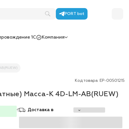
PORT bot
провождение 1С
Компания
-AB(RUEW)
Код товара:
ЕР-00501215
атные) Масса-К 4D-LM-AB(RUEW)
Доставка в