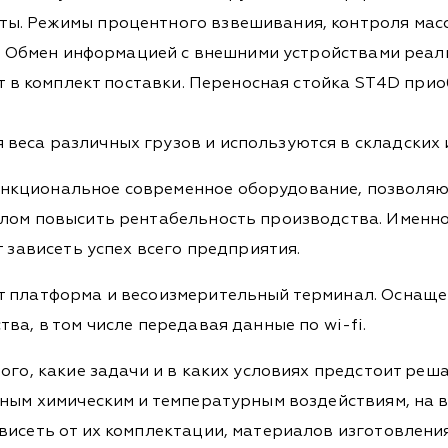
ты. Режимы процентного взвешивания, контроля мас
а. Обмен информацией с внешними устройствами реали
ит в комплект поставки. Переносная стойка ST4D при
еса различных грузов и используются в складских и
нкциональное современное оборудование, позволяющ
елом повысить рентабельность производства. Именн
т зависеть успех всего предприятия.
т платформа и весоизмерительный терминал. Оснащ
ва, в том числе передавая данные по wi-fi.
ого, какие задачи и в каких условиях предстоит реш
чным химическим и температурным воздействиям, на 
висеть от их комплектации, материалов изготовления