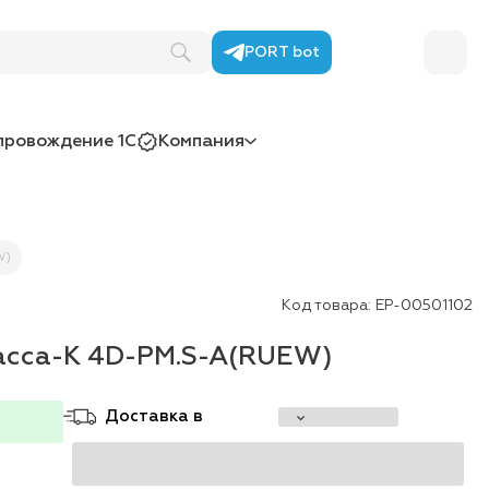
PORT bot
провождение 1С
Компания
W)
Код товара:
ЕР-00501102
асса-К 4D-PM.S-A(RUEW)
Доставка в