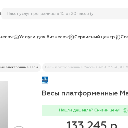
Пакет услуг программиста 1С от 20 часов (удалён
8
неса
Услуги для бизнеса
Сервисный центр
Со
ые электронные весы
Весы платформенные Масса-К 4D-PM.S-A(RUE
Весы платформенные М
Нашли дешевле? Снизим цену!
133 245 р.