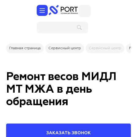
Поиск по
услугам и
товарам
Главная страница
Сервисный центр
Сервисный центр
Рем
Ремонт весов МИДЛ
МТ МЖА в день
обращения
ЗАКАЗАТЬ ЗВОНОК