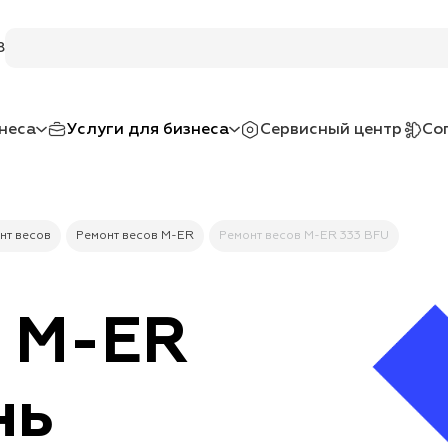
Поиск по услугам и товарам
8
неса
Услуги для бизнеса
Сервисный центр
Со
нт весов
Ремонт весов M-ER
Ремонт весов M-ER 333 BFU
в M-ER
нь