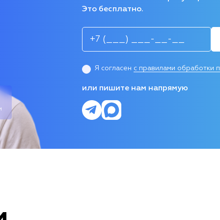
Это бесплатно.
Я согласен
с правилами обработки 
или пишите нам напрямую
и
и