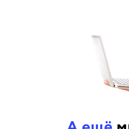
А ещё
м