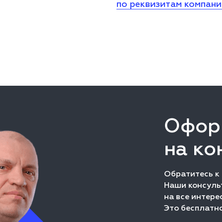
по реквизитам компан
Офор
на ко
Обратитесь к
Наши консульт
на все интере
Это бесплатно