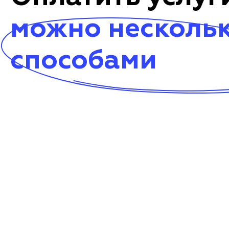
можно несколь
способами