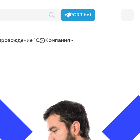
PORT bot
провождение 1С
Компания