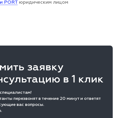
ии PORT
юридическим лицом
мить заявку
нсультацию в 1 клик
 специалистам!
анты перезвонят в течение 20 минут и ответят
сующие вас вопросы.
.