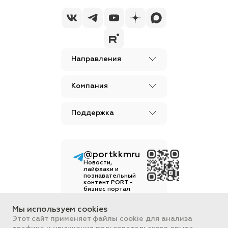
Направления
Компания
Поддержка
@portkkmru
Новости,
лайфхаки и
познавательный
контент PORT -
бизнес портал
Вся информация, размещенная на
Мы используем cookies
сайте, носит ознакомительный
Этот сайт применяет файлы cookie для анализа
характер и не является