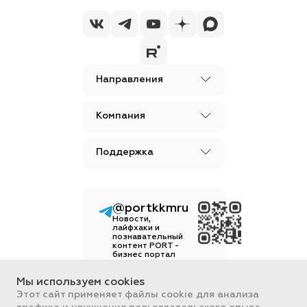
Направления
Компания
Поддержка
@portkkmru
Новости,
лайфхаки и
познавательный
контент PORT -
бизнес портал
Вся информация, размещенная на
Мы используем cookies
сайте, носит ознакомительный
Этот сайт применяет файлы cookie для анализа
характер и не является