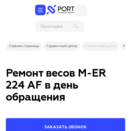
Прокладка
кабеля в гофре
или кабель-
канале за м/п
Главная страница
Сервисный центр
Сервисный центр
Рем
Ремонт весов M-ER
224 AF в день
обращения
ЗАКАЗАТЬ ЗВОНОК