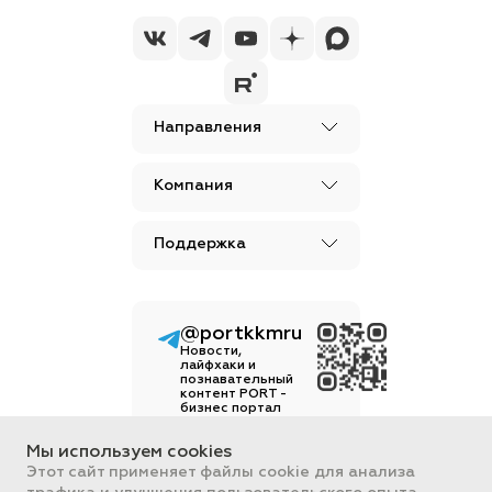
Направления
Компания
Поддержка
@portkkmru
Новости,
лайфхаки и
познавательный
контент PORT -
бизнес портал
Вся информация, размещенная на
Мы используем cookies
сайте, носит ознакомительный
Этот сайт применяет файлы cookie для анализа
характер и не является