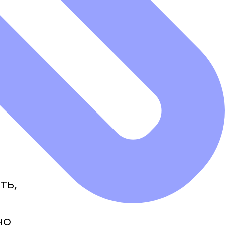
ть,
но