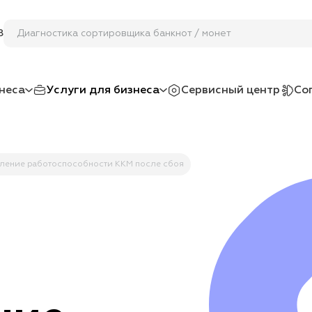
Диагностика сортировщика бан
8
неса
Услуги для бизнеса
Сервисный центр
Со
ление работоспособности ККМ после сбоя