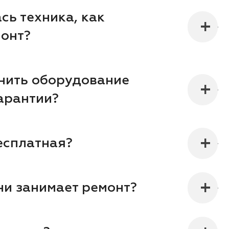
сь техника, как
монт?
нить оборудование
арантии?
есплатная?
ни занимает ремонт?