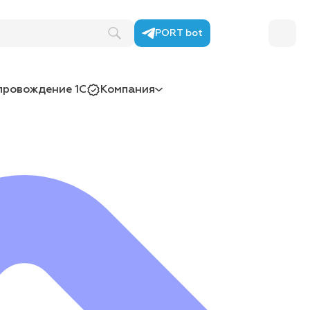
PORT bot
провождение 1С
Компания