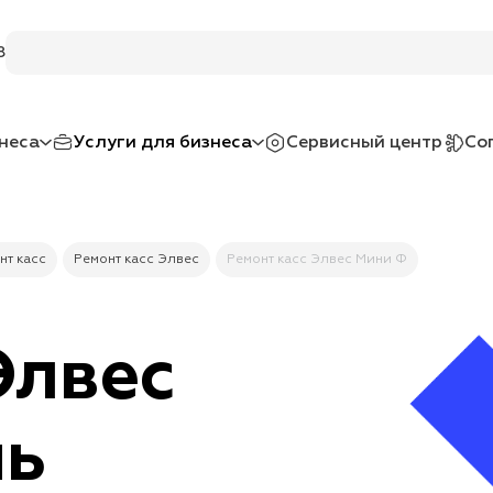
8
неса
Услуги для бизнеса
Сервисный центр
Со
нт касс
Ремонт касс Элвес
Ремонт касс Элвес Мини Ф
Элвес
нь