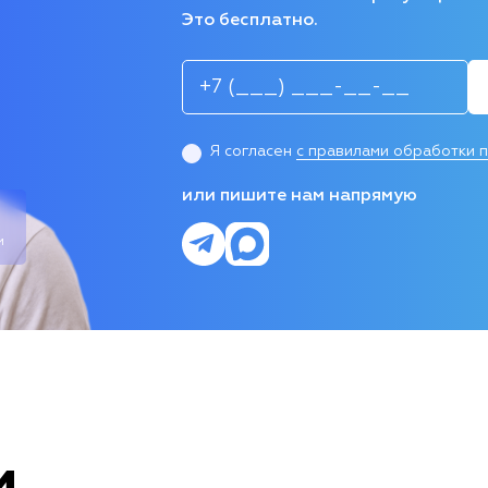
Это бесплатно.
Я согласен
с правилами обработки 
или пишите нам напрямую
и
и