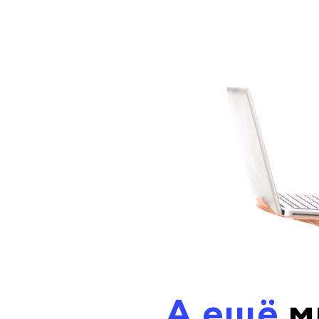
А ещё
м