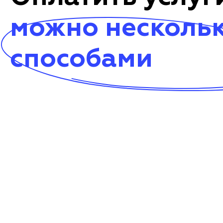
можно несколь
способами