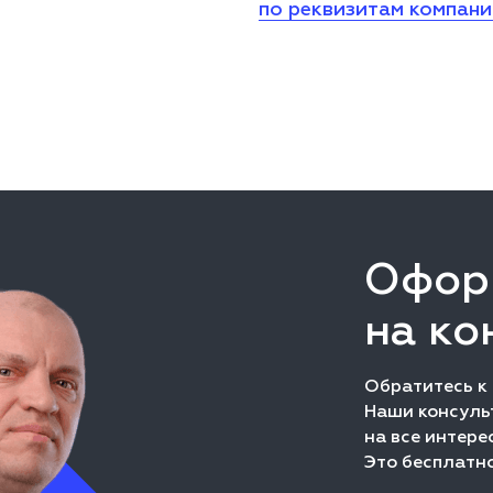
по реквизитам компан
Офор
на ко
Обратитесь к
Наши консульт
на все интере
Это бесплатно