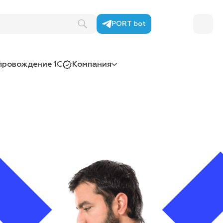
PORT bot
провождение 1С
Компания