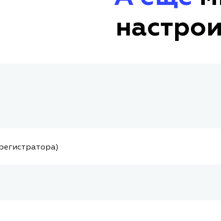
настрои
 регистратора)