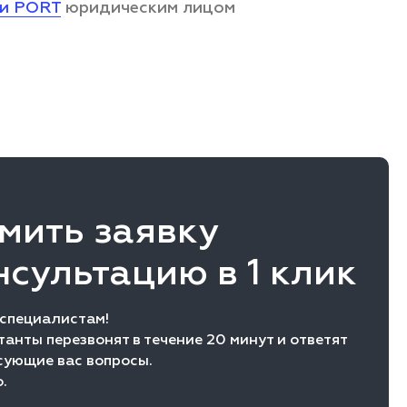
ии PORT
юридическим лицом
мить заявку
нсультацию в 1 клик
 специалистам!
анты перезвонят в течение 20 минут и ответят
сующие вас вопросы.
.