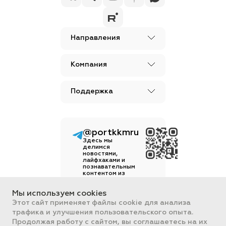
Направления
Компания
Поддержка
@portkkmru
Здесь мы
делимся
новостями,
лайфхаками и
познавательным
контентом из
мира бизнеса
Мы используем cookies
Вся информация, размещенная на
Этот сайт применяет файлы cookie для анализа
сайте, носит ознакомительный
трафика и улучшения пользовательского опыта.
характер и не является
публичной офертой,
Продолжая работу с сайтом, вы соглашаетесь на их