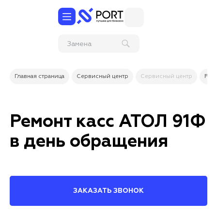
Замена
разъемов Micro-
USB / Mini-USB
на планшете
Главная страница
Сервисный центр
Сервисный центр
Рем
Ремонт касс АТОЛ 91Ф
в день обращения
ЗАКАЗАТЬ ЗВОНОК