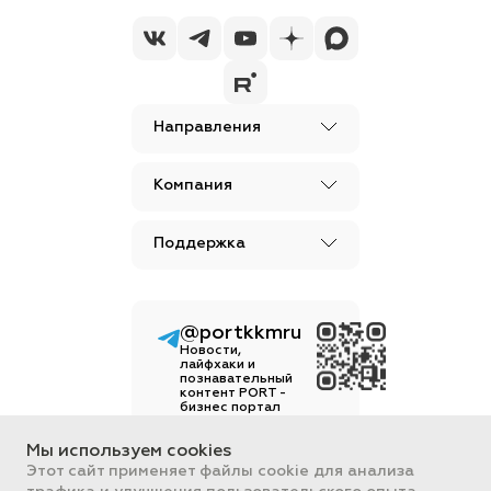
Направления
Компания
Поддержка
@portkkmru
Новости,
лайфхаки и
познавательный
контент PORT -
бизнес портал
Вся информация, размещенная на
Мы используем cookies
сайте, носит ознакомительный
Этот сайт применяет файлы cookie для анализа
характер и не является