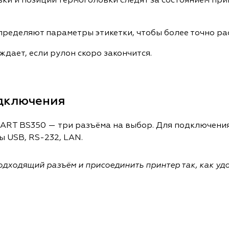
и и позиции термоголовки следят за состоянием при
определяют параметры этикетки, чтобы более точно 
дает, если рулон скоро закончится.
дключения
ART BS350 — три разъёма на выбор. Для подключения
ы USB, RS-232, LAN.
одходящий разъём и присоединить принтер так, как уд