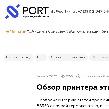
info@portkkm.ru
+7 (391) 2-347-34
Магазин
Акции и бонусы
Автоматизация биз
Главная страница
Блог
Обзоры оборудования
Обзор прин
14 июля 2022
1256
Время чтения:
6 ми
Обзор принтера э
Продолжаем серию статей про прин
BS350 с прямой термопечатью, высо