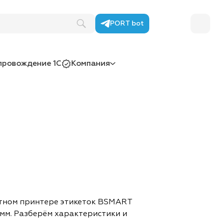
PORT bot
провождение 1С
Компания
етном принтере этикеток BSMART
 мм. Разберём характеристики и