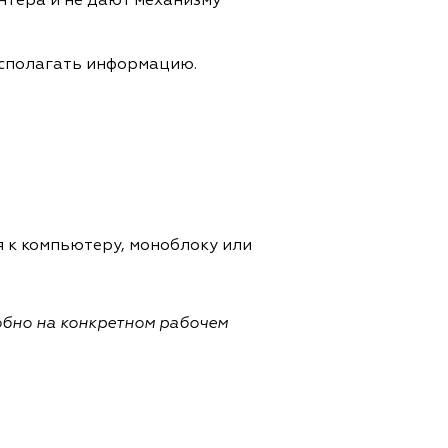
нтера и не дают механизму
располагать информацию.
 к компьютеру, моноблоку или
обно на конкретном рабочем