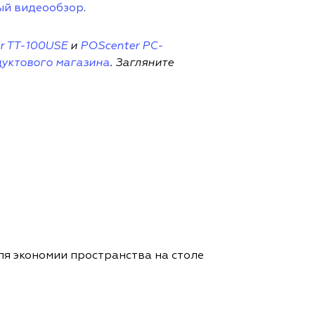
ый видеообзор
.
r TT-100USE
и
POScenter PC-
дуктового магазина
. Загляните
для экономии пространства на столе