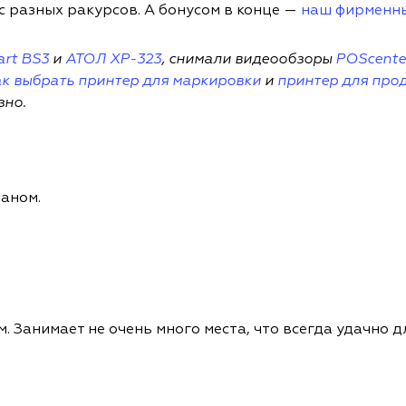
с разных ракурсов. А бонусом в конце —
наш фирменн
rt BS3
и
АТОЛ XP-323
, снимали видеообзоры
POScente
ак выбрать принтер для маркировки
и
принтер для про
зно.
аном.
см. Занимает не очень много места, что всегда удачно 