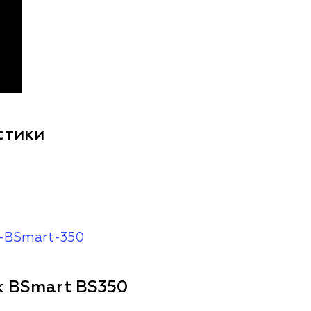
стики
ii-BSmart-350
к BSmart BS350