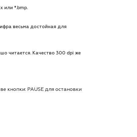
 или *.bmp.
 Цифра весьма достойная для
шо читается. Качество 300 dpi же
две кнопки: PAUSE для остановки