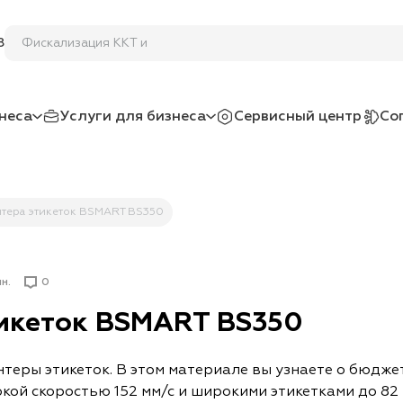
Фиска
8
неса
Услуги для бизнеса
Сервисный центр
Со
тера этикеток BSMART BS350
н.
0
тикеток BSMART BS350
теры этикеток. В этом материале вы узнаете о бюдж
кой скоростью 152 мм/с и широкими этикетками до 82