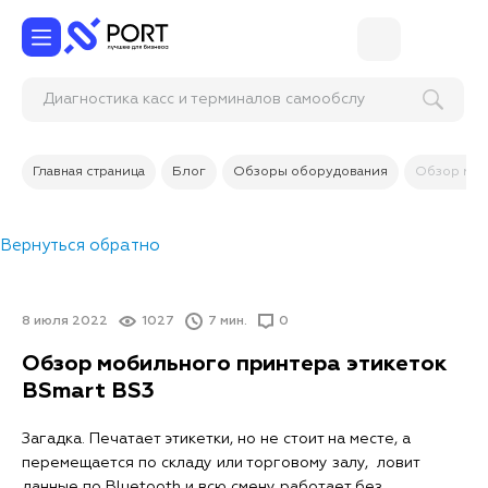
Диагностика касс и терминал
Главная страница
Блог
Обзоры оборудования
Обзор моб
Вернуться обратно
8 июля 2022
1027
7 мин.
0
Обзор мобильного принтера этикеток
BSmart BS3
Загадка. Печатает этикетки, но не стоит на месте, а
перемещается по складу или торговому залу, ловит
данные по Bluetooth и всю смену работает без