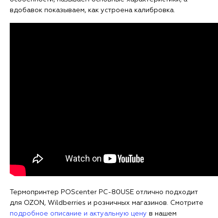
вдобавок показываем, как устроена калибровка.
Термопринтер POScenter PC-80USE отлично подходит
для OZON, Wildberries и розничных магазинов. Смотрите
подробное описание и актуальную цену
в нашем