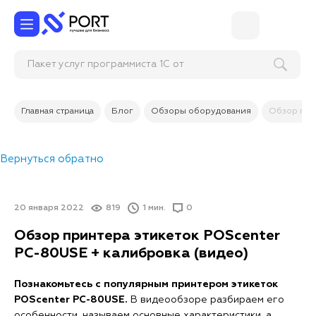
Пакет услуг программиста 1С от 10 ч
Главная страница
Блог
Обзоры оборудования
Обзор при
Вернуться обратно
20 января 2022
819
1 мин.
0
Обзор принтера этикеток POScenter
PC-80USE + калибровка (видео)
Познакомьтесь с популярным принтером этикеток
POScenter PC-80USE.
В видеообзоре разбираем его
особенности, называем основные характеристики, а