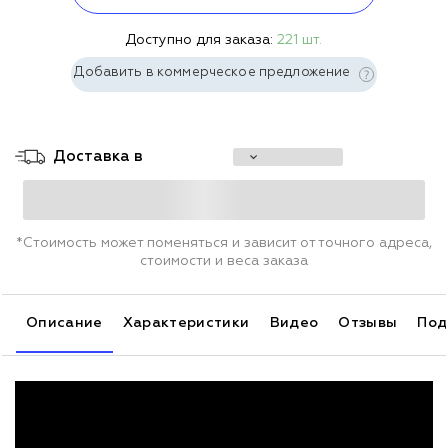
Доступно для заказа:
221 шт.
Добавить в коммерческое предложение
Доставка в
*Стоимость может поменяться и зависит от точного адреса,
стоимости и веса заказа
Описание
Характеристики
Видео
Отзывы
Под