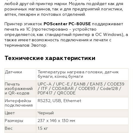
любой другой принтер марки. Модель подойдет как для
розничных магазинов, так и для предприятий логистики,
аптек, пекарен и почтовых отделений.
Принтер этикеток
POScenter PC-80USE
поддерживает
печать из 1С (протестировано - устройство
определяется, как стандартный принтер в ОС Windows), а
также имеет возможность подключения и печати с
терминалов Эвотор.
Технические характеристики
Датчики
Температуры нагрева головки, датчик
бумаги, конец бумаги
Печать
UPC-A / UPC-E / EAN8 / EAN13 / CODE39
изображений
/ ITF / CODABAR / CODE93 / Code128 /
и QR-кодов
PDF417 / QRCODE
Интерфейсы
RS232, USB, Ethernet
подключения
Цвет
Черный
Размеры
237 x 146 x 130 мм
Вес
1.5 кг