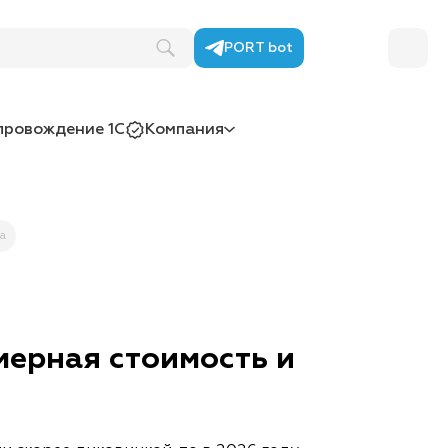
PORT bot
провождение 1С
Компания
а
мерная стоимость и