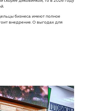
 скорее диковинкой, то в 2026 году
й.
адельцы бизнеса имеют полное
тоит внедрение. О выгодах для