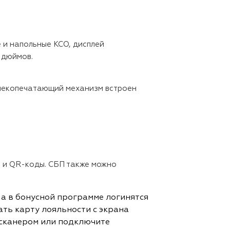
 и напольные КСО, дисплей
 дюймов.
 чекопечатающий механизм встроен
 и QR-коды. СБП также можно
 а в бонусной программе логинятся
ать карту лояльности с экрана
 сканером или подключите