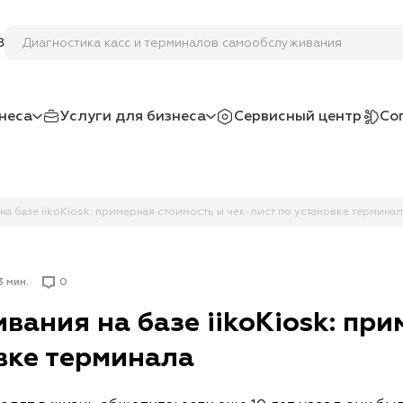
Диагностика касс и терм
8
неса
Услуги для бизнеса
Сервисный центр
Со
 базе iikoKiosk: примерная стоимость и чек-лист по установке терминал
3 мин.
0
ания на базе iikoKiosk: при
вке терминала