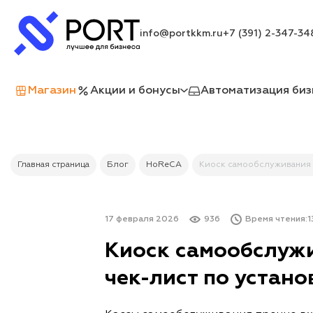
info@portkkm.ru
+7 (391) 2-347-34
Магазин
Акции и бонусы
Автоматизация биз
Главная страница
Блог
HoReCA
Киоск самообслуживания на
17 февраля 2026
936
Время чтения:
1
Киоск самообслужив
чек-лист по устано