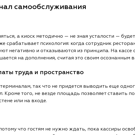
инал самообслуживания
няться, а киоск методично — не зная усталости — буд
у же срабатывает психология: когда сотрудник рестор
руют негативно и отказываются из принципа. На кассе
ашается на дополнения, считая это своим осознанным 
аты труда и пространство
 терминалам, так что не придется выводить еще одног
. Кроме того, не везде площадь позволяет ставить по
тене или на входе.
 потому что гостям не нужно ждать, пока кассиры осв