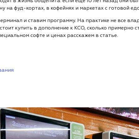
дят в жизнь общепита: если еще 10 лет назад они были
 на фуд-кортах, в кофейнях и маркетах с готовой едо
терминал и ставим программу. На практике не все вл
стоит купить в дополнение к КСО, сколько примерно с
пециальном софте и ценах расскажем в статье.
вания