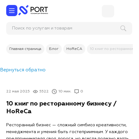
Поиск по услугам и товарам
Главная страница
Блог
HoReCA
10 книг по ресторанному 
Вернуться обратно
22 мая 2025
5522
10 мин.
0
10 книг по ресторанному бизнесу /
HoReCa
Ресторанный бизнес — сложный симбиоз креативности,
менеджмента и умения быть гостеприимным. У каждого
предпринимателя своя дорога, но всегда полезно взять