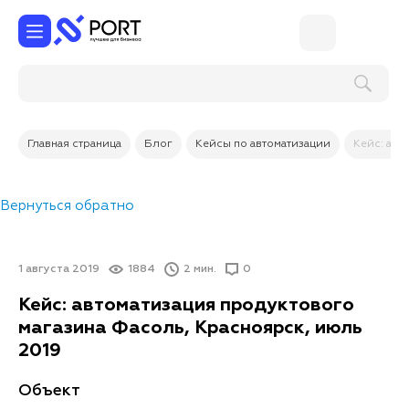
Поиск по услугам и товарам
Главная страница
Блог
Кейсы по автоматизации
Кейс: авт
Вернуться обратно
1 августа 2019
1884
2 мин.
0
Кейс: автоматизация продуктового
магазина Фасоль, Красноярск, июль
2019
Объект