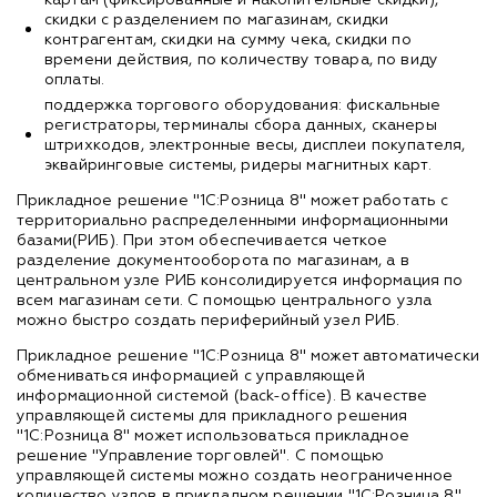
скидки с разделением по магазинам, скидки
контрагентам, скидки на сумму чека, скидки по
времени действия, по количеству товара, по виду
оплаты.
поддержка торгового оборудования: фискальные
регистраторы, терминалы сбора данных, сканеры
штрихкодов, электронные весы, дисплеи покупателя,
эквайринговые системы, ридеры магнитных карт.
Прикладное решение "1С:Розница 8" может работать с
территориально распределенными информационными
базами(РИБ). При этом обеспечивается четкое
разделение документооборота по магазинам, а в
центральном узле РИБ консолидируется информация по
всем магазинам сети. С помощью центрального узла
можно быстро создать периферийный узел РИБ.
Прикладное решение "1С:Розница 8" может автоматически
обмениваться информацией с управляющей
информационной системой (back-office). В качестве
управляющей системы для прикладного решения
"1С:Розница 8" может использоваться прикладное
решение "Управление торговлей". С помощью
управляющей системы можно создать неограниченное
количество узлов в прикладном решении "1С:Розница 8",