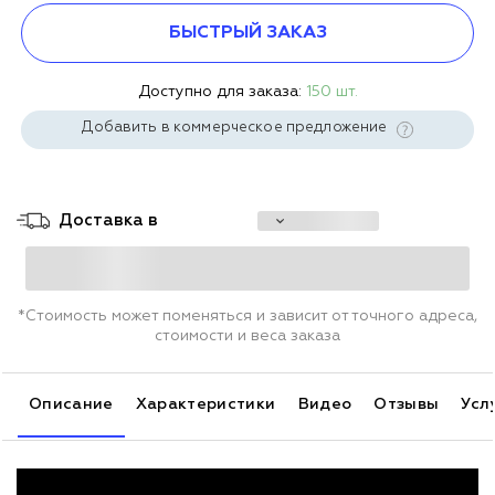
БЫСТРЫЙ ЗАКАЗ
Доступно для заказа:
150 шт.
Добавить в коммерческое предложение
Доставка в
*Стоимость может поменяться и зависит от точного адреса,
стоимости и веса заказа
Описание
Характеристики
Видео
Отзывы
Усл