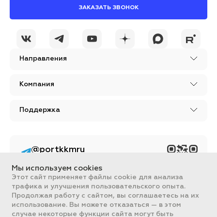
ЗАКАЗАТЬ ЗВОНОК
Направления
Компания
Поддержка
@portkkmru
Новости, лайфхаки и
познавательный
Мы используем cookies
контент PORT - бизнес
портал
Этот сайт применяет файлы cookie для анализа
трафика и улучшения пользовательского опыта.
Вся информация, размещенная на сайте, носит ознакомительный
Продолжая работу с сайтом, вы соглашаетесь на их
характер и не является публичной офертой, определяемой
использование. Вы можете отказаться — в этом
положениями Статьи 437 ГК РФ.
случае некоторые функции сайта могут быть
Все цены на сайте указаны с НДС. ООО "ПОРТ" ИНН 2461018892,