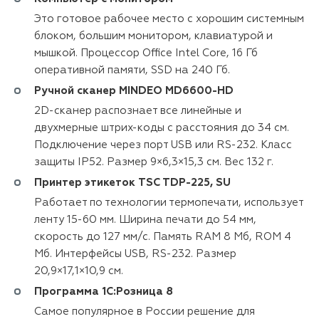
Это готовое рабочее место с хорошим системным
блоком, большим монитором, клавиатурой и
мышкой. Процессор Office Intel Core, 16 Гб
оперативной памяти, SSD на 240 Гб.
Ручной сканер MINDEO MD6600-HD
2D-сканер распознает все линейные и
двухмерные штрих-коды с расстояния до 34 см.
Подключение через порт USB или RS-232. Класс
защиты IP52. Размер 9×6,3×15,3 см. Вес 132 г.
Принтер этикеток TSC TDP-225, SU
Работает по технологии термопечати, использует
ленту 15-60 мм. Ширина печати до 54 мм,
скорость до 127 мм/с. Память RAM 8 Мб, ROM 4
Мб. Интерфейсы USB, RS-232. Размер
20,9×17,1×10,9 см.
Программа 1С:Розница 8
Самое популярное в России решение для