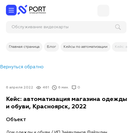
Обслуживание вид
Главная страница
Блог
Кейсы по автоматизации
Кейс: авт
Вернуться обратно
6 апреля 2022
461
6 мин.
0
Кейс: автоматизация магазина одежды
и обуви, Красноярск, 2022
Объект
Дом одежды и обуви / ИП Зиёвудинов Файзудин