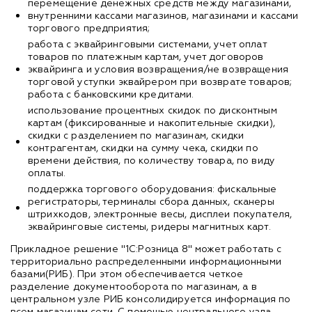
перемещение денежных средств между магазинами,
внутренними кассами магазинов, магазинами и кассами
торгового предприятия;
работа с эквайринговыми системами, учет оплат
товаров по платежным картам, учет договоров
эквайринга и условия возвращения/не возвращения
торговой уступки эквайрером при возврате товаров;
работа с банковскими кредитами.
использование процентных скидок по дисконтным
картам (фиксированные и накопительные скидки),
скидки с разделением по магазинам, скидки
контрагентам, скидки на сумму чека, скидки по
времени действия, по количеству товара, по виду
оплаты.
поддержка торгового оборудования: фискальные
регистраторы, терминалы сбора данных, сканеры
штрихкодов, электронные весы, дисплеи покупателя,
эквайринговые системы, ридеры магнитных карт.
Прикладное решение "1С:Розница 8" может работать с
территориально распределенными информационными
базами(РИБ). При этом обеспечивается четкое
разделение документооборота по магазинам, а в
центральном узле РИБ консолидируется информация по
всем магазинам сети. С помощью центрального узла