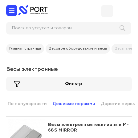
Поиск по услугам и товарам
Главная страница
Весовое оборудование и весы
Весы элект
Весы электронные
Фильтр
По популярности
Дешевые первыми
Дорогие первы
Весы электронные ювелирные M-
68S MIRROR