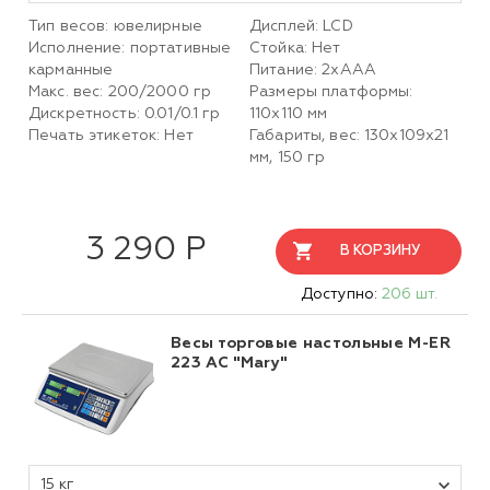
Тип весов: ювелирные
Дисплей: LCD
Исполнение: портативные
Стойка: Нет
карманные
Питание: 2хААА
Макс. вес: 200/2000 гр
Размеры платформы:
Дискретность: 0.01/0.1 гр
110х110 мм
Печать этикеток: Нет
Габариты, вес: 130х109х21
мм, 150 гр
3 290 Р
В КОРЗИНУ
Доступно:
206 шт.
Весы торговые настольные M-ER
223 AC "Mary"
15 кг