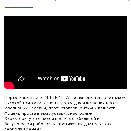
Портативные весы M-ETP2 FLAT оснащены тензодатчиком
высокой точности. Используются для измерения массы
ювелирных изделий, драгметаллов, сыпучих веществ.
Модель проста в эксплуатации, настройке.
Характеризуется надежностью, стабильной и
безупречной работой на протяжении длительного
периода времени.