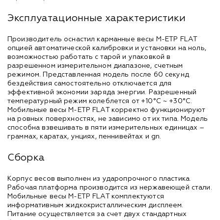
Эксплуатационные характеристики
Производитель оснастил карманные весы M-ETP FLAT
опцией автоматической калибровки и установки на ноль,
возможностью работать с тарой и упаковкой в
разрешенном измерительном диапазоне, счетным
режимом. Представленная модель после 60 секунд
бездействия самостоятельно отключается для
эффективной экономии заряда энергии. Разрешенный
температурный режим колеблется от +10°С ~ +30°С.
Мобильные весы M-ETP FLAT корректно функционируют
на ровных поверхностях, не зависимо от их типа. Модель
способна взвешивать в пяти измерительных единицах –
граммах, каратах, унциях, пеннивейтах и gn.
Сборка
Корпус весов выполнен из ударопрочного пластика.
Рабочая платформа производится из нержавеющей стали.
Мобильные весы M-ETP FLAT комплектуются
информативным жидкокристаллическим дисплеем.
Питание осуществляется за счет двух стандартных