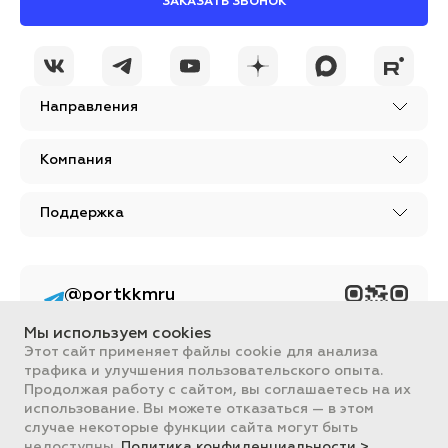
ЗАКАЗАТЬ ЗВОНОК
Направления
Компания
Поддержка
@portkkmru
Новости, лайфхаки и
познавательный
Мы используем cookies
контент PORT - бизнес
портал
Этот сайт применяет файлы cookie для анализа
трафика и улучшения пользовательского опыта.
Вся информация, размещенная на сайте, носит ознакомительный
Продолжая работу с сайтом, вы соглашаетесь на их
характер и не является публичной офертой, определяемой
использование. Вы можете отказаться — в этом
положениями Статьи 437 ГК РФ.
случае некоторые функции сайта могут быть
Все цены на сайте указаны с НДС. ООО "ПОРТ" ИНН 2461018892,
ОГРН 1022401953496
недоступны.
Политика конфиденциальности >