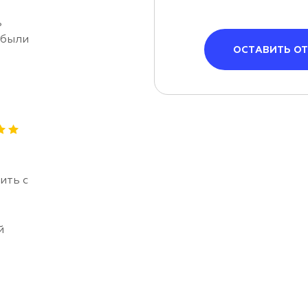
ь
 были
ОСТАВИТЬ О
ить с
й