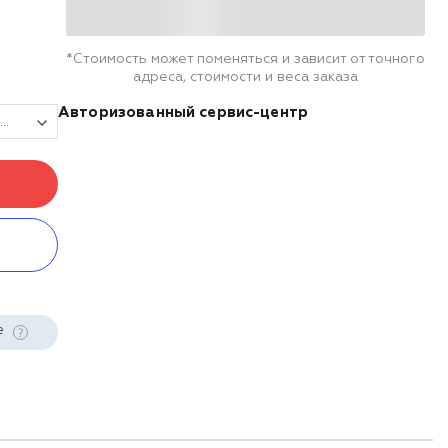
*Стоимость может поменяться и зависит от точного
адреса, стоимости и веса заказа
Авторизованный сервис-центр
Высокоточные весы M-ETP2 FLAT НПВ=2000g и d=0,1g
е