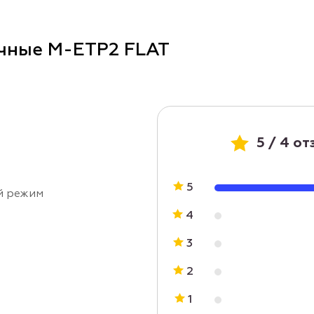
очные M-ETP2 FLAT
5 / 4 о
5
й режим
4
3
2
1