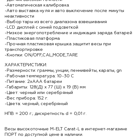
-Автоматическая калибровка
-Авто выставка нуля и авто выключение после минуты
неактивности
-Выбор тары из всего диапазона взвешивания
-LCD дисплей с синей подсветкой
-Низкое энергопотребление и индикация заряда батарей
-Пластиковая платформа
-Прочная пластиковая крышка защитит весы при
транспортировке
-Кнопки: ON/OFF,CAL,MODE,TARE
ХАРАКТЕРИСТИКИ:
-Размерности: граммы, унции, пеннивейты, караты, gn
-Рабочая температура: 10-30 C
-Питание: 2xAAA батареи
-Габариты: 128(Д) x 77 (Ш) x 19 (В) мм
-Цвет: черный или серебряный
-Вес прибора: 152 г.
-Цвета: черный, серебряный
НПВ = 200 г.; дискретность d = 0,01 г.
Весы высокоточные M-ELT Carat-L в интернет-магазине
ПОРТ по доступной цене в наличии.