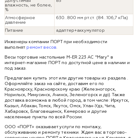
Допустимая
85
влажность, не более,
%
Атмосферное
630...800 мм рт.ст. (84...106,7 кПа)
давление
Питание
адаптер+аккумулятор
Инженеры компании ПОРТ при необходимости
выполнят
ремонт весов
.
Весы торговые настольные M-ER 223 AC "Mary" в
интернет-магазине ПОРТ по доступной цене в наличии и
под заказ.
Предлагаем купить этот или другие товары из раздела
.
Оформляйте заказ на сайте, доставим его по
Красноярску, Красноярскому краю (Железногорск,
Норильск, Минусинск, Ачинск, Зеленогорск и др). Также
доставка возможна в любой город, в том числе: Иркутск,
Кызыл, Абакан, Томск, Якутск, Омск, Улан-Удэ, Чита,
Хабаровск, Благовещенск, Кемерово и другие
населенные пункты по всей России.
ООО «ПОРТ» оказывает услуги по монтажу,
обслуживанию и ремонту техники. Ждем вас в торгово-
сервисном центре ПОРТ в Красноярске на ул. Крылова, д.