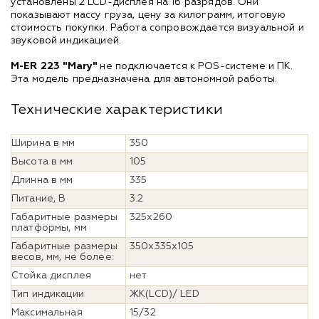
установлены 2 LCD-дисплея на 16 разрядов. Они
показывают массу груза, цену за килограмм, итоговую
стоимость покупки. Работа сопровождается визуальной и
звуковой индикацией.
M-ER 223 "Mary"
не подключается к POS-системе и ПК.
Эта модель предназначена для автономной работы.
Технические характеристики
Ширина в мм
350
Высота в мм
105
Длинна в мм
335
Питание, В
3.2
Габаритные размеры
325х260
платформы, мм
Габаритные размеры
350x335x105
весов, мм, не более:
Стойка дисплея
нет
Тип индикации
ЖК(LCD)/ LED
Максимальная
15/32