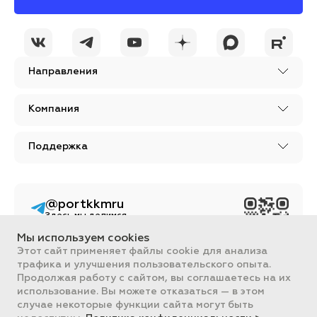
Направления
Компания
Поддержка
@portkkmru
Здесь мы делимся
новостями, лайфхаками
и познавательным
Мы используем cookies
контентом из мира
Этот сайт применяет файлы cookie для анализа
бизнеса
трафика и улучшения пользовательского опыта.
Вся информация, размещенная на сайте, носит ознакомительный
Продолжая работу с сайтом, вы соглашаетесь на их
характер и не является публичной офертой, определяемой
использование. Вы можете отказаться — в этом
положениями Статьи 437 ГК РФ.
случае некоторые функции сайта могут быть
Все цены на сайте указаны с НДС. ООО "ПОРТ" ИНН 2461018892,