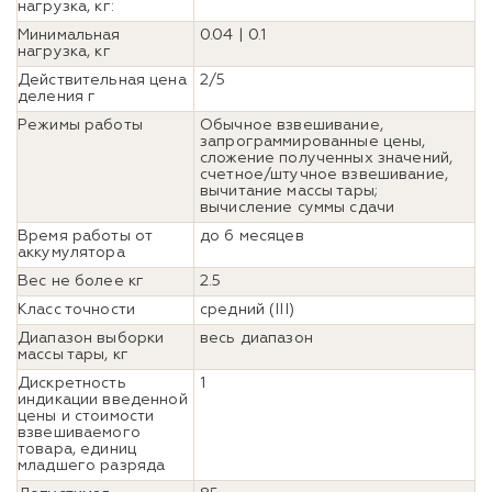
нагрузка, кг:
Минимальная
0.04 | 0.1
нагрузка, кг
Действительная цена
2/5
деления г
Режимы работы
Обычное взвешивание,
запрограммированные цены,
сложение полученных значений,
счетное/штучное взвешивание,
вычитание массы тары;
вычисление суммы сдачи
Время работы от
до 6 месяцев
аккумулятора
Вес не более кг
2.5
Класс точности
cредний (III)
Диапазон выборки
весь диапазон
массы тары, кг
Дискретность
1
индикации введенной
цены и стоимости
взвешиваемого
товара, единиц
младшего разряда